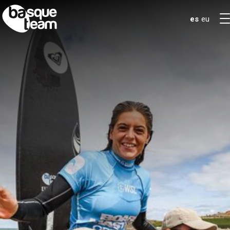
es
eu