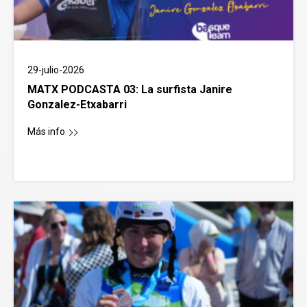
La surfista de Basque Team Janire
Gonzalez-Etxabarri se lleva la victoria en el
Boardmasters Yeti Pro de las Qualifying
Series
29-julio-2026
Leer
MATX PODCASTA 03: La surfista Janire
Gonzalez-Etxabarri
Más info