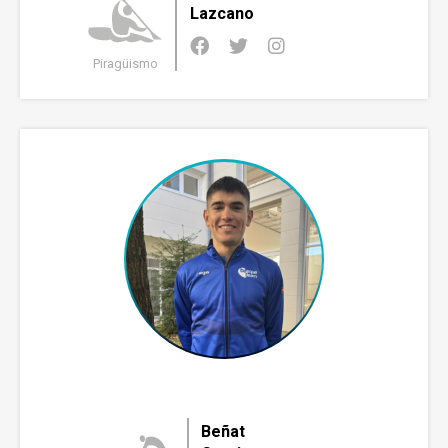
Lazcano
Piragüismo
Beñat