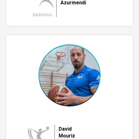
Azurmendi
Bádminton
David
Mouriz