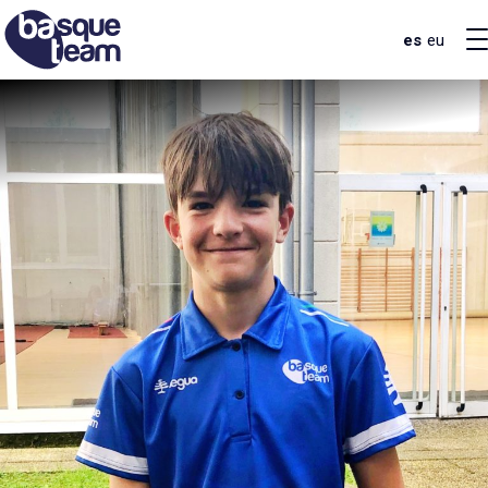
es
eu