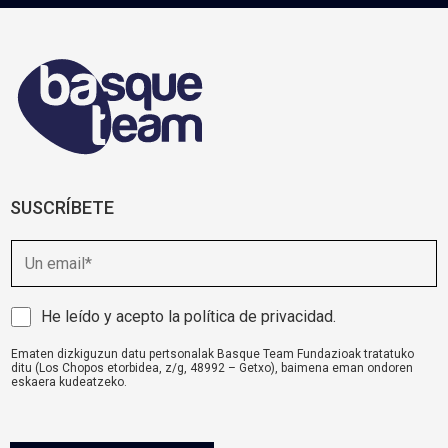
SUSCRÍBETE
E
m
a
i
A
He leído y acepto la
política de privacidad
.
l
v
Ematen dizkiguzun datu pertsonalak Basque Team Fundazioak tratatuko
i
ditu (Los Chopos etorbidea, z/g, 48992 – Getxo), baimena eman ondoren
s
eskaera kudeatzeko.
o
komunikazioa@basqueteam.eus
helbidearen bidez erabil ditzakezu zure
eskubideak.
l
Informazio gehiago nahi baduzu, egin klik
hemen.
e