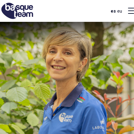
es
eu