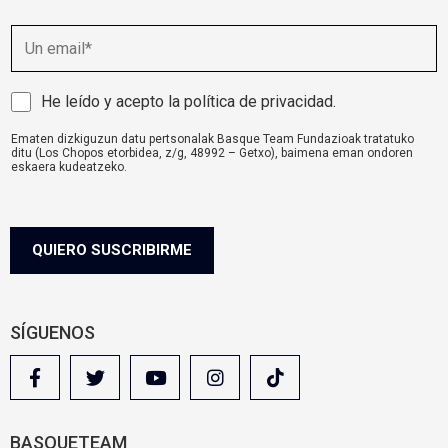
E
m
a
i
A
He leído y acepto la
política de privacidad
.
l
v
Ematen dizkiguzun datu pertsonalak Basque Team Fundazioak tratatuko
i
ditu (Los Chopos etorbidea, z/g, 48992 – Getxo), baimena eman ondoren
s
eskaera kudeatzeko.
o
komunikazioa@basqueteam.eus
helbidearen bidez erabil ditzakezu zure
eskubideak.
l
Informazio gehiago nahi baduzu, egin klik
hemen.
e
g
QUIERO SUSCRIBIRME
a
l
SÍGUENOS
BASQUETEAM