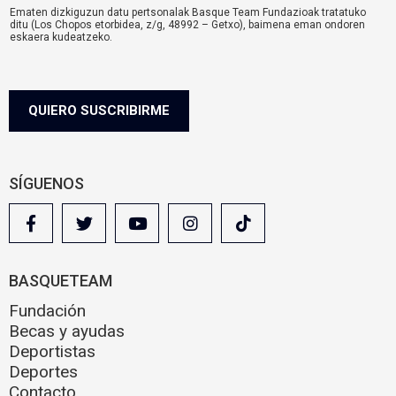
Ematen dizkiguzun datu pertsonalak Basque Team Fundazioak tratatuko
i
ditu (Los Chopos etorbidea, z/g, 48992 – Getxo), baimena eman ondoren
s
eskaera kudeatzeko.
o
komunikazioa@basqueteam.eus
helbidearen bidez erabil ditzakezu zure
eskubideak.
l
Informazio gehiago nahi baduzu, egin klik
hemen.
e
g
QUIERO SUSCRIBIRME
a
l
SÍGUENOS
BASQUETEAM
Fundación
Becas y ayudas
Deportistas
Deportes
Contacto