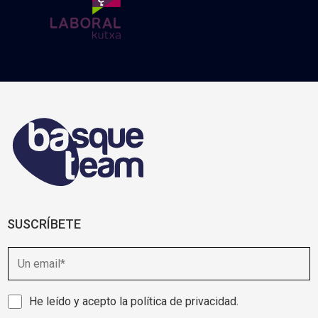
SUSCRÍBETE
E
m
a
i
A
He leído y acepto la
política de privacidad
.
l
v