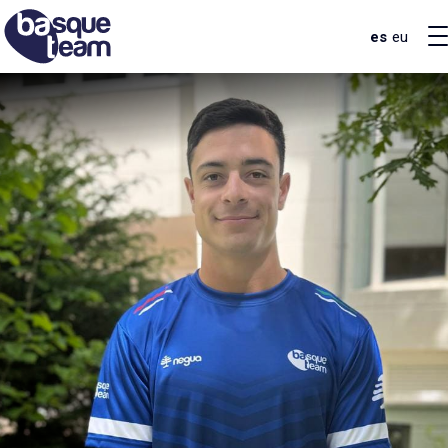
es
eu