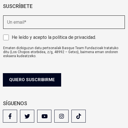
SUSCRÍBETE
E
m
a
i
A
He leído y acepto la
política de privacidad
.
l
v
Ematen dizkiguzun datu pertsonalak Basque Team Fundazioak tratatuko
i
ditu (Los Chopos etorbidea, z/g, 48992 – Getxo), baimena eman ondoren
s
eskaera kudeatzeko.
o
komunikazioa@basqueteam.eus
helbidearen bidez erabil ditzakezu zure
eskubideak.
l
Informazio gehiago nahi baduzu, egin klik
hemen.
e
g
QUIERO SUSCRIBIRME
a
l
SÍGUENOS