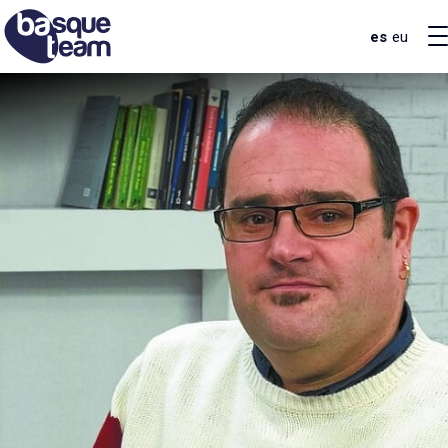
es
eu