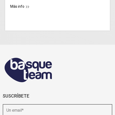
Más info
SUSCRÍBETE
E
m