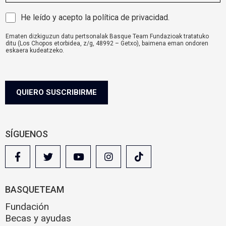
a
i
A
He leído y acepto la
política de privacidad
.
l
v
Ematen dizkiguzun datu pertsonalak Basque Team Fundazioak tratatuko
i
ditu (Los Chopos etorbidea, z/g, 48992 – Getxo), baimena eman ondoren
s
eskaera kudeatzeko.
o
komunikazioa@basqueteam.eus
helbidearen bidez erabil ditzakezu zure
eskubideak.
l
Informazio gehiago nahi baduzu, egin klik
hemen.
e
g
QUIERO SUSCRIBIRME
a
l
SÍGUENOS
BASQUETEAM
Fundación
Becas y ayudas