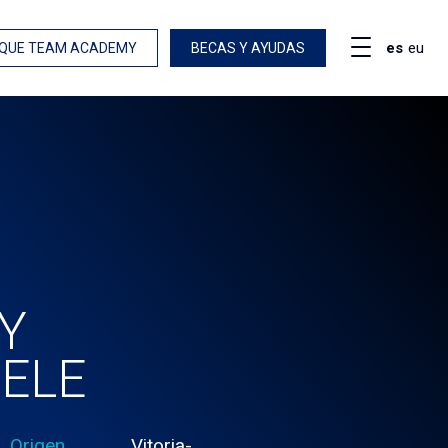
es
eu
QUE TEAM ACADEMY
BECAS Y AYUDAS
Y
ELE
Origen
Vitoria-