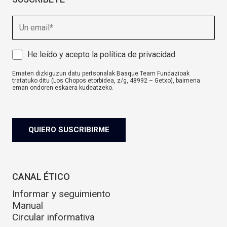
E
m
a
i
A
He leído y acepto la
política de privacidad
.
l
v
Ematen dizkiguzun datu pertsonalak Basque Team Fundazioak
i
tratatuko ditu (Los Chopos etorbidea, z/g, 48992 – Getxo), baimena
s
eman ondoren eskaera kudeatzeko.
o
komunikazioa@basqueteam.eus
helbidearen bidez erabil ditzakezu
zure eskubideak.
l
Informazio gehiago nahi baduzu, egin klik
hemen.
e
g
QUIERO SUSCRIBIRME
a
l
CANAL ÉTICO
Informar y seguimiento
Manual
Circular informativa