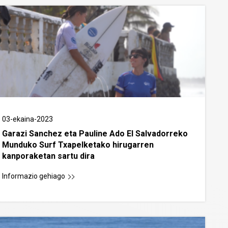
03-ekaina-2023
Garazi Sanchez eta Pauline Ado El Salvadorreko
Munduko Surf Txapelketako hirugarren
kanporaketan sartu dira
Informazio gehiago