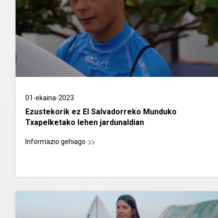
01-ekaina-2023
Ezustekorik ez El Salvadorreko Munduko
Txapelketako lehen jardunaldian
Informazio gehiago