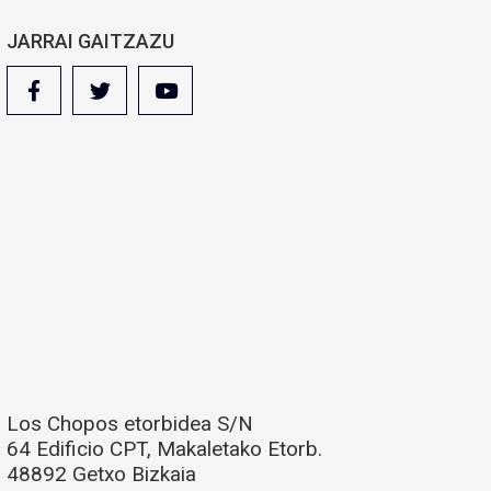
JARRAI GAITZAZU
Los Chopos etorbidea S/N
64 Edificio CPT, Makaletako Etorb.
48892 Getxo Bizkaia