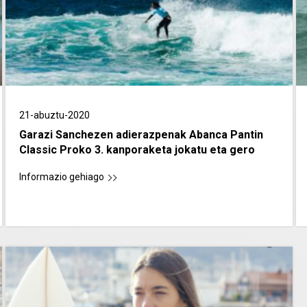
21-abuztu-2020
Garazi Sanchezen adierazpenak Abanca Pantin
Classic Proko 3. kanporaketa jokatu eta gero
Informazio gehiago