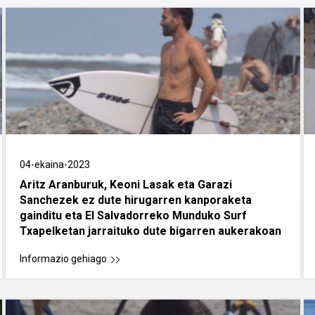
04-ekaina-2023
Aritz Aranburuk, Keoni Lasak eta Garazi
Sanchezek ez dute hirugarren kanporaketa
gainditu eta El Salvadorreko Munduko Surf
Txapelketan jarraituko dute bigarren aukerakoan
Informazio gehiago