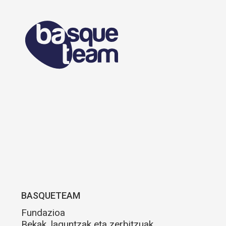
BASQUETEAM
Fundazioa
Bekak, laguntzak eta zerbitzuak