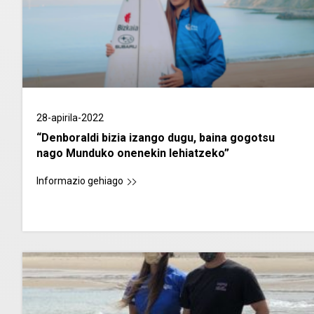
28-apirila-2022
“Denboraldi bizia izango dugu, baina gogotsu
nago Munduko onenekin lehiatzeko”
Informazio gehiago