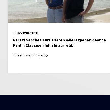
18-abuztu-2020
Garazi Sanchez surflariaren adierazpenak Abanca
Pantin Classicen lehiatu aurretik
Informazio gehiago