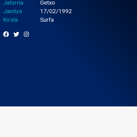
Jatorria
Getxo
Jaiotza
17/02/1992
Kirola
Surfa