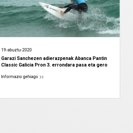
19-abuztu-2020
Garazi Sanchezen adierazpenak Abanca Pantin
Classic Galicia Pron 3. errondara pasa eta gero
Informazio gehiago