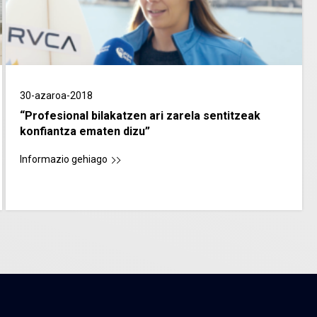
30-azaroa-2018
“Profesional bilakatzen ari zarela sentitzeak
konfiantza ematen dizu”
Informazio gehiago