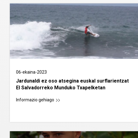
06-ekaina-2023
Jardunaldi ez oso atsegina euskal surflarientzat
El Salvadorreko Munduko Txapelketan
Informazio gehiago