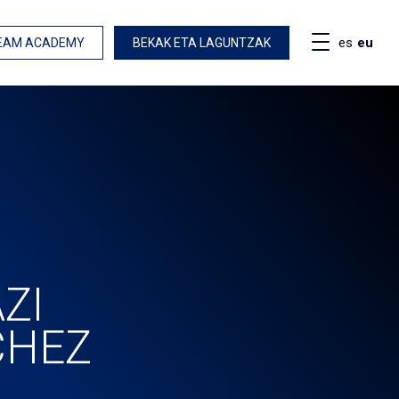
es
eu
EAM ACADEMY
BEKAK ETA LAGUNTZAK
ZI
CHEZ