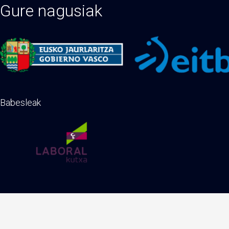
Gure nagusiak
Babesleak