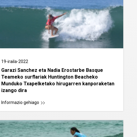
19-iraila-2022
Garazi Sanchez eta Nadia Erostarbe Basque
Teameko surflariak Huntington Beacheko
Munduko Txapelketako hirugarren kanporaketan
izango dira
Informazio gehiago