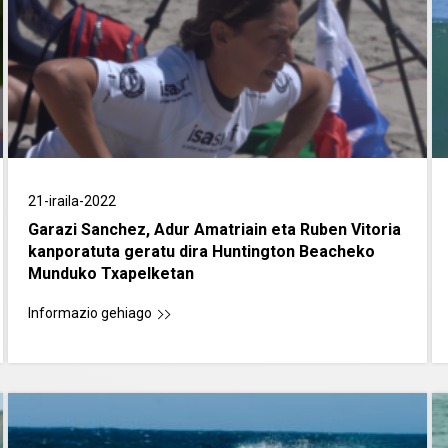
21-iraila-2022
Garazi Sanchez, Adur Amatriain eta Ruben Vitoria
kanporatuta geratu dira Huntington Beacheko
Munduko Txapelketan
Informazio gehiago