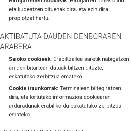
Hirugarrenen cookieak
: Hirugarren batek bildu
eta kudeatzen dituenak dira, eta ezin dira
propiotzat hartu.
AKTIBATUTA DAUDEN DENBORAREN
ARABERA
Saioko cookieak
: Erabiltzailea saretik nabigatzen
ari den bitartean datuak biltzen dituzte,
eskatutako zerbitzua emateko.
Cookie iraunkorrak
: Terminalean biltegiratzen
dira, eta lortutako informazioa cookiearen
arduradunak erabiliko du eskatutako zerbitzua
emateko.