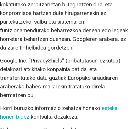
kokatutako zerbitzarietan biltegiratzen dira, eta
konpromisoa hartzen dute hirugarrenekin ez
partekatzeko, salbu eta sistemaren
funtzionamendurako beharrezkoa denean edo legeak
horretara behartzen duenean. Googleren arabera, ez
du zure IP helbidea gordetzen.
Google Inc. “PrivacyShiels” (pribatutasun-ezkutua)
delakoari atxikitako konpainia bat da, eta
transferitutako datu guztiak Europako araudiaren
araberako babes-mailarekin tratatuko direla
bermatzen du.
Horri buruzko informazio zehatza honako
esteka
honen bidez
kontsulta dezakezu.