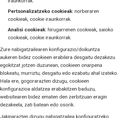
iraunkorrak.
Pertsonalizatzeko cookieak
: norberaren
cookieak, cookie iraunkorrak.
Analisi cookieak
: hirugarrenen cookieak, saioko
cookieak, cookie iraunkorrak.
Zure nabigatzailearen konfigurazio/doikuntza
aukeren bidez cookieen erabilera desgaitu dezakezu
egokitzat jotzen duzunean, cookieen onarpena
blokeatu, murriztu, desgaitu edo ezabatu ahal izateko.
Hala ere, gogorarazten dizugu, cookieen
konfigurazioa aldatzea erabakitzen baduzu,
websitearen bidez ematen den zerbitzuan eragin
dezakeela, zati batean edo osorik.
Jakinarazten dizugu nabigatzailea konfiguratzeko