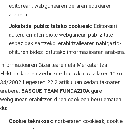
editoreari, webgunearen beraren edukiaren
arabera.
Jokabide-publizitateko cookieak
: Editoreari
aukera ematen diote webgunean publizitate-
espazioak sartzeko, erabiltzailearen nabigazio-
ohituren bidez lortutako informazioaren arabera.
Informazioaren Gizartearen eta Merkataritza
Elektronikoaren Zerbitzuei buruzko uztailaren 11ko
34/2002 Legearen 22.2 artikuluan xedatutakoaren
arabera,
BASQUE TEAM FUNDAZIOA
gure
webgunean erabiltzen diren cookieen berri ematen
du:
Cookie teknikoak
: norberaren cookieak, cookie