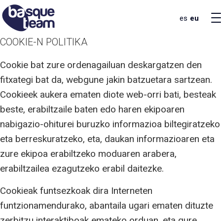
es
eu
COOKIE-N POLITIKA
Cookie bat zure ordenagailuan deskargatzen den
fitxategi bat da, webgune jakin batzuetara sartzean.
Cookieek aukera ematen diote web-orri bati, besteak
beste, erabiltzaile baten edo haren ekipoaren
nabigazio-ohiturei buruzko informazioa biltegiratzeko
eta berreskuratzeko, eta, daukan informazioaren eta
zure ekipoa erabiltzeko moduaren arabera,
erabiltzailea ezagutzeko erabil daitezke.
Cookieak funtsezkoak dira Interneten
funtzionamendurako, abantaila ugari ematen dituzte
zerbitzu interaktiboak emateko orduan, eta gure