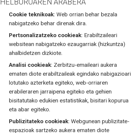
HELBURUAREN ARABERA
Cookie teknikoak
: Web orrian behar bezala
nabigatzeko behar direnak dira.
Pertsonalizatzeko cookieak
: Erabiltzaileari
websitean nabigatzeko ezaugarriak (hizkuntza)
ahalbidetzen dizkiote.
Analisi cookieak
: Zerbitzu-emaileari aukera
ematen diote erabiltzaileak egindako nabigazioari
lotutako azterketa egiteko, web-orriaren
erabileraren jarraipena egiteko eta gehien
bisitatutako edukien estatistikak, bisitari kopurua
eta abar egiteko.
Publizitateko cookieak
: Webgunean publizitate-
espazioak sartzeko aukera ematen diote