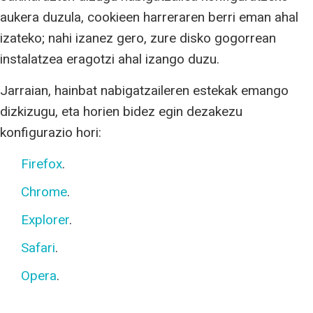
aukera duzula, cookieen harreraren berri eman ahal
izateko; nahi izanez gero, zure disko gogorrean
instalatzea eragotzi ahal izango duzu.
Jarraian, hainbat nabigatzaileren estekak emango
dizkizugu, eta horien bidez egin dezakezu
konfigurazio hori:
Firefox
.
Chrome
.
Explorer
.
Safari
.
Opera
.