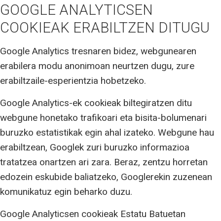
GOOGLE ANALYTICSEN
COOKIEAK ERABILTZEN DITUGU
Google Analytics tresnaren bidez, webgunearen
erabilera modu anonimoan neurtzen dugu, zure
erabiltzaile-esperientzia hobetzeko.
Google Analytics-ek cookieak biltegiratzen ditu
webgune honetako trafikoari eta bisita-bolumenari
buruzko estatistikak egin ahal izateko. Webgune hau
erabiltzean, Googlek zuri buruzko informazioa
tratatzea onartzen ari zara. Beraz, zentzu horretan
edozein eskubide baliatzeko, Googlerekin zuzenean
komunikatuz egin beharko duzu.
Google Analyticsen cookieak Estatu Batuetan