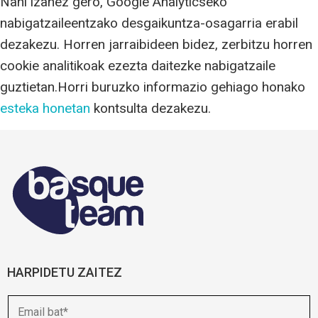
Nahi izanez gero, Google Analyticseko
nabigatzaileentzako desgaikuntza-osagarria erabil
dezakezu. Horren jarraibideen bidez, zerbitzu horren
cookie analitikoak ezezta daitezke nabigatzaile
guztietan.Horri buruzko informazio gehiago honako
esteka honetan
kontsulta dezakezu.
HARPIDETU ZAITEZ
E
-