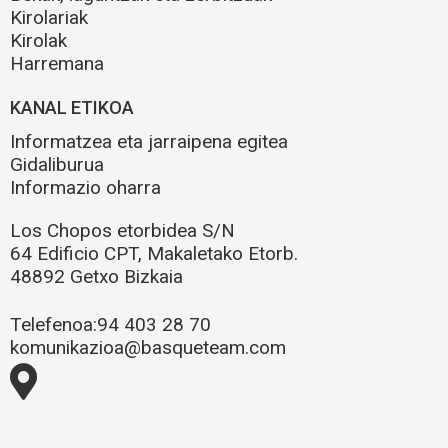
Kirolariak
Kirolak
Harremana
KANAL ETIKOA
Informatzea eta jarraipena egitea
Gidaliburua
Informazio oharra
Los Chopos etorbidea S/N
64 Edificio CPT, Makaletako Etorb.
48892 Getxo Bizkaia
Telefenoa:
94 403 28 70
komunikazioa@basqueteam.com