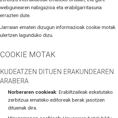
webgunearen nabigazioa eta erabilgarritasuna
errazten dute.
Jarraian ematen dizugun informazioak cookie motak
ulertzen lagunduko dizu.
COOKIE MOTAK
KUDEATZEN DITUEN ERAKUNDEAREN
ARABERA
Norberaren cookieak
: Erabiltzaileak eskatutako
zerbitzua emateko editoreak berak jasotzen
dituenak dira.