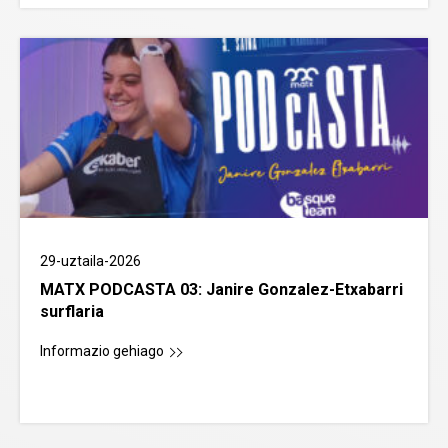
29-uztaila-2026
MATX PODCASTA 03: Janire Gonzalez-Etxabarri
surflaria
Informazio gehiago