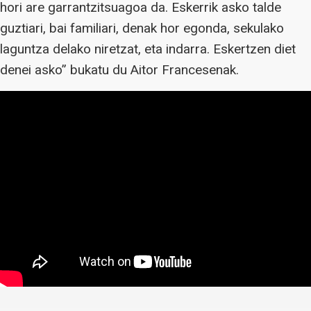
hori are garrantzitsuagoa da. Eskerrik asko talde
guztiari, bai familiari, denak hor egonda, sekulako
laguntza delako niretzat, eta indarra. Eskertzen diet
denei asko” bukatu du Aitor Francesenak.