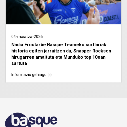
04-maiatza-2026
Nadia Erostarbe Basque Teameko surflariak
historia egiten jarraitzen du, Snapper Rocksen
hirugarren amaituta eta Munduko top 10ean
sartuta
Informazio gehiago