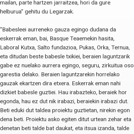
mailan, parte hartzen jarraitzea, hori da gure
helburua” gehitu du Legarzak.
“Babesleei aurreneko gauza egingo dudana da
eskerrak eman, bai, Basque Teaemekin hasita,
Laboral Kutxa, Salto fundazioa, Pukas, Orka, Ternua,
eta ditudan beste babesle txikiei, beraien laguntzarik
gabe ez nuelako aurrera egingo, seguru, zirkuitua oso
garestia delako. Beraien laguntzarekin horrelako
gauzak ekartzen dira etxera. Eskerrak eman nahi
dizkiet babesle guztiei. Hau irabazteko, beraiek hor
egonda, hau ez dut nik irabazi, beraiekin irabazi dut.
Beti eduki dut taldea proiektu guztietan, nirekin egon
dena beti. Proiektu asko egiten ditut urtean zehar eta
denetan beti talde bat daukat, eta itsua izanda, talde