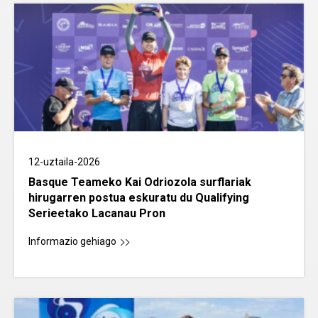
12-uztaila-2026
Basque Teameko Kai Odriozola surflariak
hirugarren postua eskuratu du Qualifying
Serieetako Lacanau Pron
Informazio gehiago