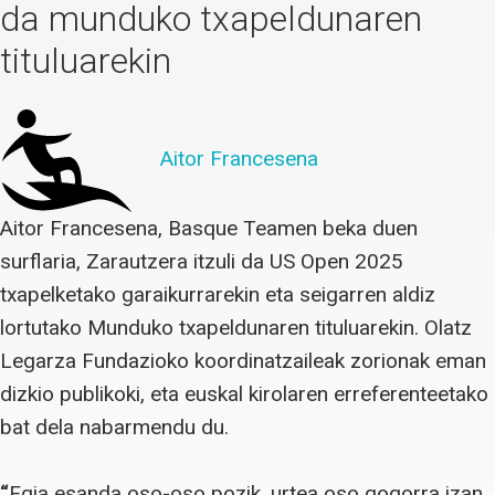
da munduko txapeldunaren
tituluarekin
Aitor Francesena
Aitor Francesena, Basque Teamen beka duen
surflaria, Zarautzera itzuli da US Open 2025
txapelketako garaikurrarekin eta seigarren aldiz
lortutako Munduko txapeldunaren tituluarekin. Olatz
Legarza Fundazioko koordinatzaileak zorionak eman
dizkio publikoki, eta euskal kirolaren erreferenteetako
bat dela nabarmendu du.
“
Egia esanda oso-oso pozik, urtea oso gogorra izan