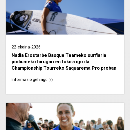
22-ekaina-2026
Nadia Erostarbe Basque Teameko surflaria
podiumeko hirugarren tokira igo da
Championship Tourreko Saquarema Pro proban
Informazio gehiago