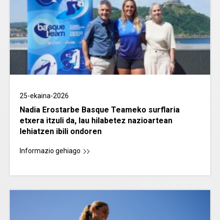
25-ekaina-2026
Nadia Erostarbe Basque Teameko surflaria
etxera itzuli da, lau hilabetez nazioartean
lehiatzen ibili ondoren
Informazio gehiago