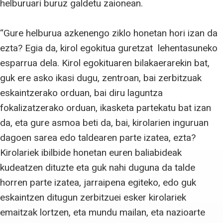
helburuari buruz galdetu zaionean.
“Gure helburua azkenengo ziklo honetan hori izan da
ezta? Egia da, kirol egokitua guretzat lehentasuneko
esparrua dela. Kirol egokituaren bilakaerarekin bat,
guk ere asko ikasi dugu, zentroan, bai zerbitzuak
eskaintzerako orduan, bai diru laguntza
fokalizatzerako orduan, ikasketa partekatu bat izan
da, eta gure asmoa beti da, bai, kirolarien inguruan
dagoen sarea edo taldearen parte izatea, ezta?
Kirolariek ibilbide honetan euren baliabideak
kudeatzen dituzte eta guk nahi duguna da talde
horren parte izatea, jarraipena egiteko, edo guk
eskaintzen ditugun zerbitzuei esker kirolariek
emaitzak lortzen, eta mundu mailan, eta nazioarte