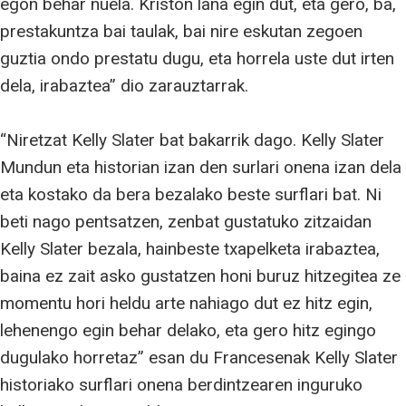
egon behar nuela. Kriston lana egin dut, eta gero, ba,
prestakuntza bai taulak, bai nire eskutan zegoen
guztia ondo prestatu dugu, eta horrela uste dut irten
dela, irabaztea” dio zarauztarrak.
“Niretzat Kelly Slater bat bakarrik dago. Kelly Slater
Mundun eta historian izan den surlari onena izan dela
eta kostako da bera bezalako beste surflari bat. Ni
beti nago pentsatzen, zenbat gustatuko zitzaidan
Kelly Slater bezala, hainbeste txapelketa irabaztea,
baina ez zait asko gustatzen honi buruz hitzegitea ze
momentu hori heldu arte nahiago dut ez hitz egin,
lehenengo egin behar delako, eta gero hitz egingo
dugulako horretaz” esan du Francesenak Kelly Slater
historiako surflari onena berdintzearen inguruko