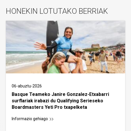
HONEKIN LOTUTAKO BERRIAK
06-abuztu-2026
Basque Teameko Janire Gonzalez-Etxabarri
surflariak irabazi du Qualifying Serieseko
Boardmasters Yeti Pro txapelketa
Informazio gehiago