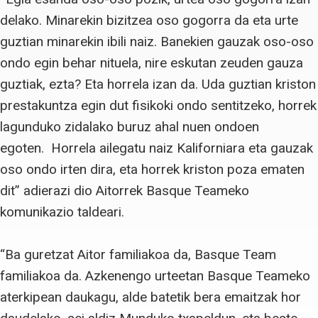
delako. Minarekin bizitzea oso gogorra da eta urte
guztian minarekin ibili naiz. Banekien gauzak oso-oso
ondo egin behar nituela, nire eskutan zeuden gauza
guztiak, ezta? Eta horrela izan da. Uda guztian kriston
prestakuntza egin dut fisikoki ondo sentitzeko, horrek
lagunduko zidalako buruz ahal nuen ondoen
egoten. Horrela ailegatu naiz Kaliforniara eta gauzak
oso ondo irten dira, eta horrek kriston poza ematen
dit” adierazi dio Aitorrek Basque Teameko
komunikazio taldeari.
“Ba guretzat Aitor familiakoa da, Basque Team
familiakoa da. Azkenengo urteetan Basque Teameko
aterkipean daukagu, alde batetik bera emaitzak hor