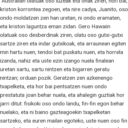
“Australian olatuak oso luzeak eta onak ziren, hori bai,
kriston korrontea zegoen, eta nire cadya, Juanito, oso
ondo moldatzen zen han uretan, ni ondo eramaten,
eta kriston laguntza eman zidan. Gero Hawaiin
olatuak oso desberdinak ziren, olatu oso gutxi-gutxi
sartze ziren eta indar gutxikoak, eta arraunean egiten
min hartu nuen, tendoi bat puskatu nuen, eta horrela
izanda, nahiz eta uste ezin izango nuela finalean
uretan sartu, sartu nintzen eta bigarren geratu
nintzan; orduan pozik. Geratzen zen azkenengo
txapelketa, eta hor bai pentsatzen nuen ondo
prestatuta joan behar nuela, eta ahalegin guztiak hor
jarri ditut: fisikoki oso ondo landu, fin-fin egon behar
nuelako, eta ni baino gazteagoekin txapelketan
sartzeko, eta euren mailan egoteko, uste nuen oso fin