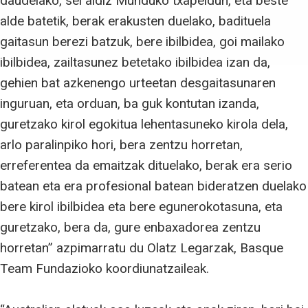
daudelako, sei aldiz Munduko txapeldun, eta beste
alde batetik, berak erakusten duelako, badituela
gaitasun berezi batzuk, bere ibilbidea, goi mailako
ibilbidea, zailtasunez betetako ibilbidea izan da,
gehien bat azkenengo urteetan desgaitasunaren
inguruan, eta orduan, ba guk kontutan izanda,
guretzako kirol egokitua lehentasuneko kirola dela,
arlo paralinpiko hori, bera zentzu horretan,
erreferentea da emaitzak dituelako, berak era serio
batean eta era profesional batean bideratzen duelako
bere kirol ibilbidea eta bere egunerokotasuna, eta
guretzako, bera da, gure enbaxadorea zentzu
horretan” azpimarratu du Olatz Legarzak, Basque
Team Fundazioko koordiunatzaileak.