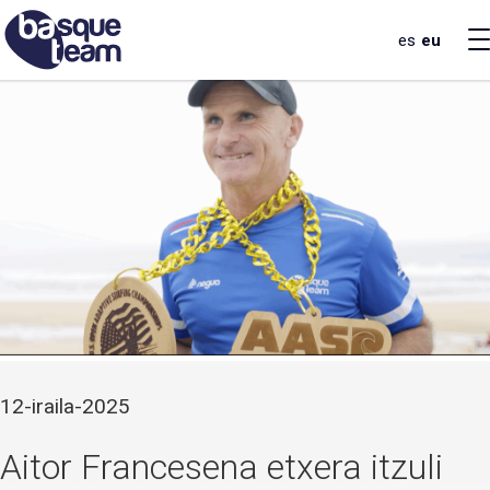
es
eu
12-iraila-2025
Aitor Francesena etxera itzuli