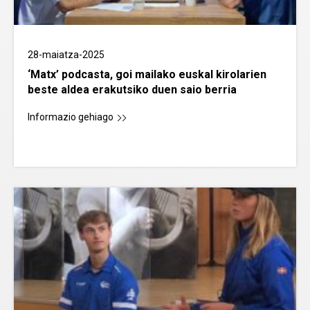
28-maiatza-2025
‘Matx’ podcasta, goi mailako euskal kirolarien
beste aldea erakutsiko duen saio berria
Informazio gehiago