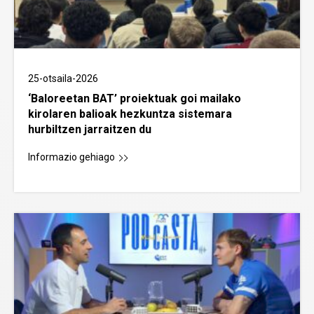
25-otsaila-2026
‘Baloreetan BAT’ proiektuak goi mailako
kirolaren balioak hezkuntza sistemara
hurbiltzen jarraitzen du
Informazio gehiago