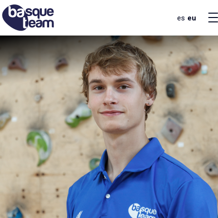
es
eu