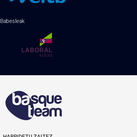
Babesleak
HARPIDETU ZAITEZ