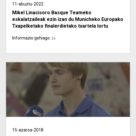
11-abuztu-2022
Mikel Linacisoro Basque Teameko
eskalatzaileak ezin izan du Municheko Europako
Txapelketako finalerdietako txartela lortu
Informazio gehiago
15-azaroa-2018