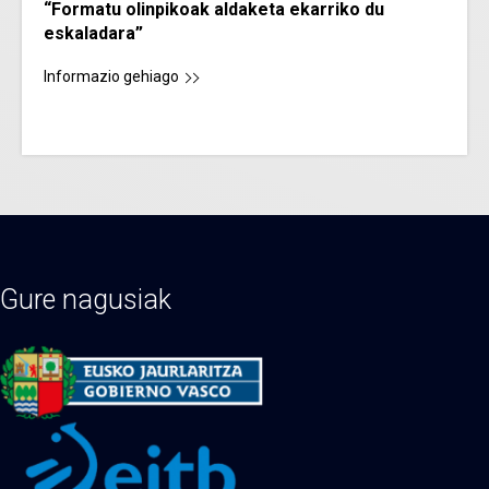
“Formatu olinpikoak aldaketa ekarriko du
eskaladara”
Informazio gehiago
Gure nagusiak