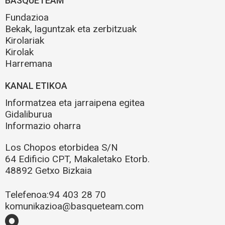
BASQUETEAM
Fundazioa
Bekak, laguntzak eta zerbitzuak
Kirolariak
Kirolak
Harremana
KANAL ETIKOA
Informatzea eta jarraipena egitea
Gidaliburua
Informazio oharra
Los Chopos etorbidea S/N
64 Edificio CPT, Makaletako Etorb.
48892 Getxo Bizkaia
Telefenoa:
94 403 28 70
komunikazioa@basqueteam.com