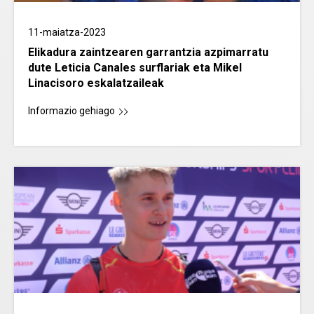
11-maiatza-2023
Elikadura zaintzearen garrantzia azpimarratu
dute Leticia Canales surflariak eta Mikel
Linacisoro eskalatzaileak
Informazio gehiago