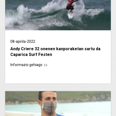
08-apirila-2022
Andy Criere 32 onenen kanporaketan sartu da
Caparica Surf Festen
Informazio gehiago