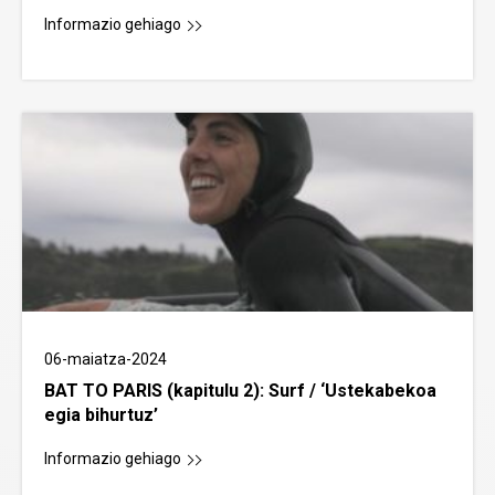
Informazio gehiago
06-maiatza-2024
BAT TO PARIS (kapitulu 2): Surf / ‘Ustekabekoa
egia bihurtuz’
Informazio gehiago