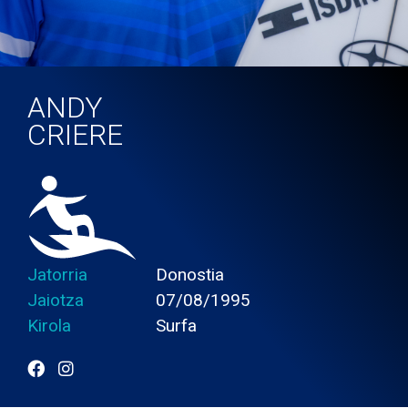
ANDY
CRIERE
Jatorria
Donostia
Jaiotza
07/08/1995
Kirola
Surfa