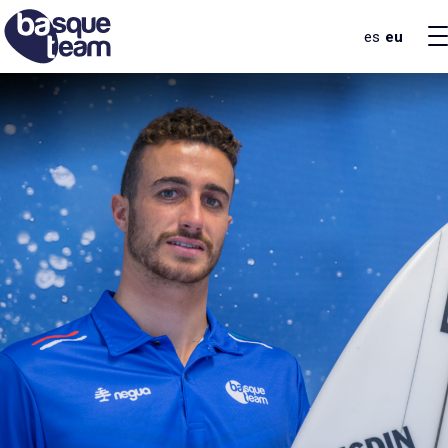
es
eu