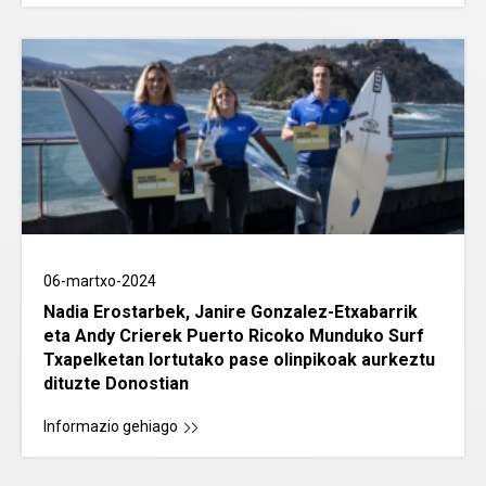
06-martxo-2024
Nadia Erostarbek, Janire Gonzalez-Etxabarrik
eta Andy Crierek Puerto Ricoko Munduko Surf
Txapelketan lortutako pase olinpikoak aurkeztu
dituzte Donostian
Informazio gehiago