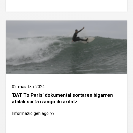
02-maiatza-2024
‘BAT To Paris’ dokumental sortaren bigarren
atalak surfa izango du ardatz
Informazio gehiago