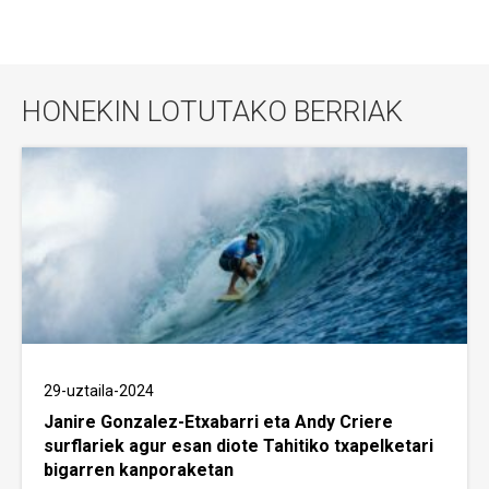
HONEKIN LOTUTAKO BERRIAK
29-uztaila-2024
Janire Gonzalez-Etxabarri eta Andy Criere
surflariek agur esan diote Tahitiko txapelketari
bigarren kanporaketan