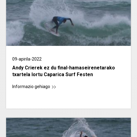
09-apirila-2022
Andy Crierek ez du final-hamaseirenetarako
txartela lortu Caparica Surf Festen
Informazio gehiago