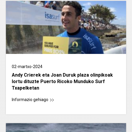
02-martxo-2024
Andy Crierek eta Joan Duruk plaza olinpikoak
lortu dituzte Puerto Ricoko Munduko Surf
Txapelketan
Informazio gehiago