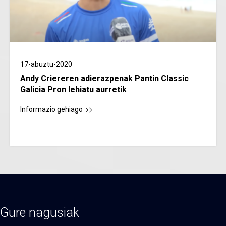
17-abuztu-2020
Andy Criereren adierazpenak Pantin Classic
Galicia Pron lehiatu aurretik
Informazio gehiago
Gure nagusiak