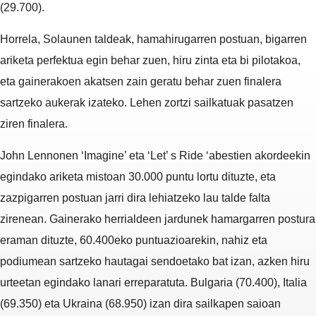
(29.700).
Horrela, Solaunen taldeak, hamahirugarren postuan, bigarren
ariketa perfektua egin behar zuen, hiru zinta eta bi pilotakoa,
eta gainerakoen akatsen zain geratu behar zuen finalera
sartzeko aukerak izateko. Lehen zortzi sailkatuak pasatzen
ziren finalera.
John Lennonen ‘Imagine’ eta ‘Let’ s Ride ‘abestien akordeekin
egindako ariketa mistoan 30.000 puntu lortu dituzte, eta
zazpigarren postuan jarri dira lehiatzeko lau talde falta
zirenean. Gainerako herrialdeen jardunek hamargarren postura
eraman dituzte, 60.400eko puntuazioarekin, nahiz eta
podiumean sartzeko hautagai sendoetako bat izan, azken hiru
urteetan egindako lanari erreparatuta. Bulgaria (70.400), Italia
(69.350) eta Ukraina (68.950) izan dira sailkapen saioan