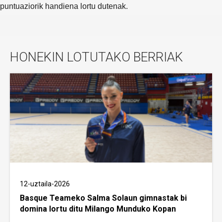
puntuaziorik handiena lortu dutenak.
HONEKIN LOTUTAKO BERRIAK
12-uztaila-2026
Basque Teameko Salma Solaun gimnastak bi
domina lortu ditu Milango Munduko Kopan