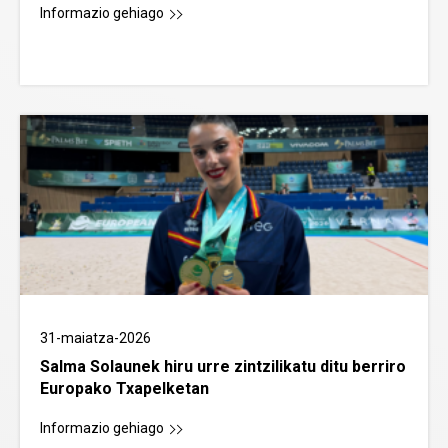
Informazio gehiago
31-maiatza-2026
Salma Solaunek hiru urre zintzilikatu ditu berriro
Europako Txapelketan
Informazio gehiago