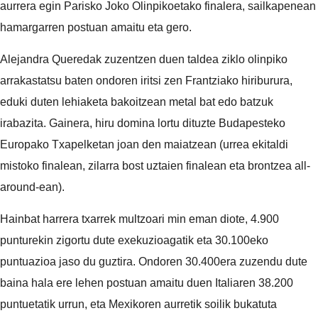
aurrera egin Parisko Joko Olinpikoetako finalera, sailkapenean
hamargarren postuan amaitu eta gero.
Alejandra Queredak zuzentzen duen taldea ziklo olinpiko
arrakastatsu baten ondoren iritsi zen Frantziako hiriburura,
eduki duten lehiaketa bakoitzean metal bat edo batzuk
irabazita. Gainera, hiru domina lortu dituzte Budapesteko
Europako Txapelketan joan den maiatzean (urrea ekitaldi
mistoko finalean, zilarra bost uztaien finalean eta brontzea all-
around-ean).
Hainbat harrera txarrek multzoari min eman diote, 4.900
punturekin zigortu dute exekuzioagatik eta 30.100eko
puntuazioa jaso du guztira. Ondoren 30.400era zuzendu dute
baina hala ere lehen postuan amaitu duen Italiaren 38.200
puntuetatik urrun, eta Mexikoren aurretik soilik bukatuta