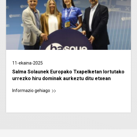
11-ekaina-2025
Salma Solaunek Europako Txapelketan lortutako
urrezko hiru dominak aurkeztu ditu etxean
Informazio gehiago