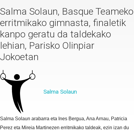
Salma Solaun, Basque Teameko
erritmikako gimnasta, finaletik
kanpo geratu da taldekako
lehian, Parisko Olinpiar
Jokoetan
Salma Solaun
Salma Solaun arabarra eta Ines Bergua, Ana Arnau, Patricia
Perez eta Mireia Martinezen erritmikako taldeak, ezin izan du