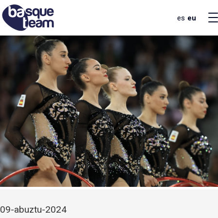
es
eu
09-abuztu-2024