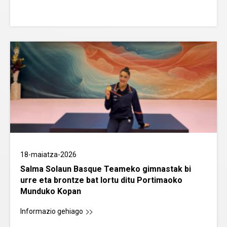
18-maiatza-2026
Salma Solaun Basque Teameko gimnastak bi
urre eta brontze bat lortu ditu Portimaoko
Munduko Kopan
Informazio gehiago