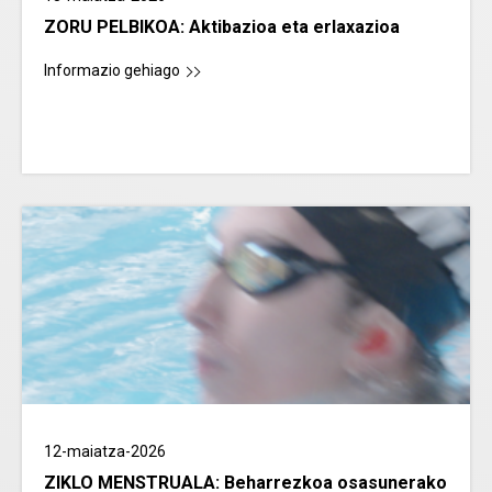
ZORU PELBIKOA: Aktibazioa eta erlaxazioa
Informazio gehiago
12-maiatza-2026
ZIKLO MENSTRUALA: Beharrezkoa osasunerako