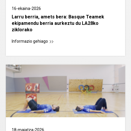
16-ekaina-2026
Larru berria, amets bera: Basque Teamek
ekipamendu berria aurkeztu du LA28ko
ziklorako
Informazio gehiago
18-maiatza-2026