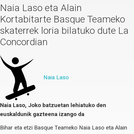
Naia Laso eta Alain
Kortabitarte Basque Teameko
skaterrek loria bilatuko dute La
Concordian
Naia Laso
Naia Laso, Joko batzuetan lehiatuko den
euskaldunik gazteena izango da
Bihar eta etzi Basque Teameko Naia Laso eta Alain