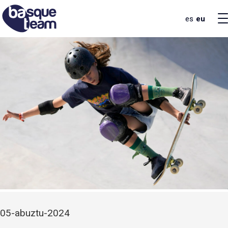
es
eu
05-abuztu-2024