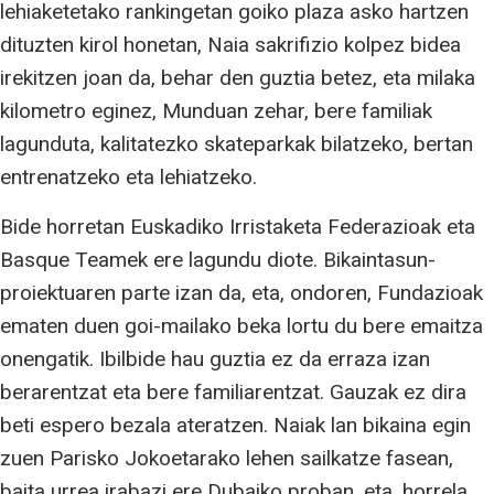
lehiaketetako rankingetan goiko plaza asko hartzen
dituzten kirol honetan, Naia sakrifizio kolpez bidea
irekitzen joan da, behar den guztia betez, eta milaka
kilometro eginez, Munduan zehar, bere familiak
lagunduta, kalitatezko skateparkak bilatzeko, bertan
entrenatzeko eta lehiatzeko.
Bide horretan Euskadiko Irristaketa Federazioak eta
Basque Teamek ere lagundu diote. Bikaintasun-
proiektuaren parte izan da, eta, ondoren, Fundazioak
ematen duen goi-mailako beka lortu du bere emaitza
onengatik. Ibilbide hau guztia ez da erraza izan
berarentzat eta bere familiarentzat. Gauzak ez dira
beti espero bezala ateratzen. Naiak lan bikaina egin
zuen Parisko Jokoetarako lehen sailkatze fasean,
baita urrea irabazi ere Dubaiko proban, eta, horrela,