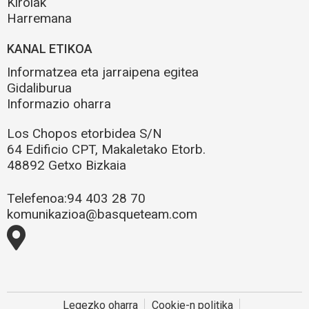
Kirolak
Harremana
KANAL ETIKOA
Informatzea eta jarraipena egitea
Gidaliburua
Informazio oharra
Los Chopos etorbidea S/N
64 Edificio CPT, Makaletako Etorb.
48892 Getxo Bizkaia
Telefenoa:
94 403 28 70
komunikazioa@basqueteam.com
Legezko oharra
Cookie-n politika