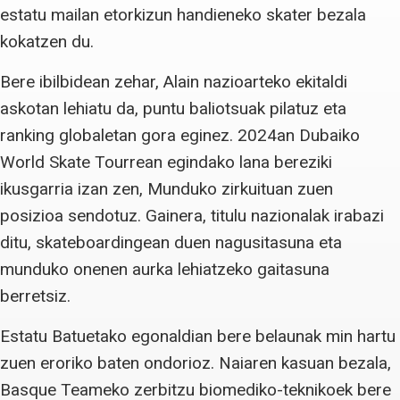
estatu mailan etorkizun handieneko skater bezala
kokatzen du.
Bere ibilbidean zehar, Alain nazioarteko ekitaldi
askotan lehiatu da, puntu baliotsuak pilatuz eta
ranking globaletan gora eginez. 2024an Dubaiko
World Skate Tourrean egindako lana bereziki
ikusgarria izan zen, Munduko zirkuituan zuen
posizioa sendotuz. Gainera, titulu nazionalak irabazi
ditu, skateboardingean duen nagusitasuna eta
munduko onenen aurka lehiatzeko gaitasuna
berretsiz.
Estatu Batuetako egonaldian bere belaunak min hartu
zuen eroriko baten ondorioz. Naiaren kasuan bezala,
Basque Teameko zerbitzu biomediko-teknikoek bere