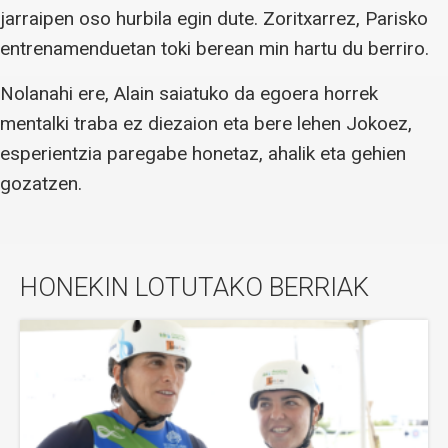
jarraipen oso hurbila egin dute. Zoritxarrez, Parisko
entrenamenduetan toki berean min hartu du berriro.
Nolanahi ere, Alain saiatuko da egoera horrek
mentalki traba ez diezaion eta bere lehen Jokoez,
esperientzia paregabe honetaz, ahalik eta gehien
gozatzen.
HONEKIN LOTUTAKO BERRIAK