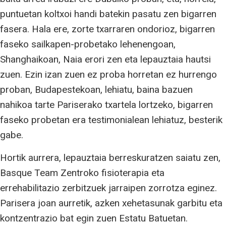
puntuetan koltxoi handi batekin pasatu zen bigarren
fasera. Hala ere, zorte txarraren ondorioz, bigarren
faseko sailkapen-probetako lehenengoan,
Shanghaikoan, Naia erori zen eta lepauztaia hautsi
zuen. Ezin izan zuen ez proba horretan ez hurrengo
proban, Budapestekoan, lehiatu, baina bazuen
nahikoa tarte Pariserako txartela lortzeko, bigarren
faseko probetan era testimonialean lehiatuz, besterik
gabe.
Hortik aurrera, lepauztaia berreskuratzen saiatu zen,
Basque Team Zentroko fisioterapia eta
errehabilitazio zerbitzuek jarraipen zorrotza eginez.
Parisera joan aurretik, azken xehetasunak garbitu eta
kontzentrazio bat egin zuen Estatu Batuetan.