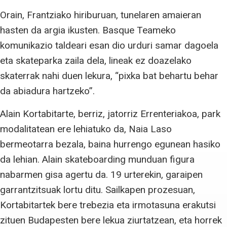
Orain, Frantziako hiriburuan, tunelaren amaieran
hasten da argia ikusten. Basque Teameko
komunikazio taldeari esan dio urduri samar dagoela
eta skateparka zaila dela, lineak ez doazelako
skaterrak nahi duen lekura, “pixka bat behartu behar
da abiadura hartzeko”.
Alain Kortabitarte, berriz, jatorriz Errenteriakoa, park
modalitatean ere lehiatuko da, Naia Laso
bermeotarra bezala, baina hurrengo egunean hasiko
da lehian. Alain skateboarding munduan figura
nabarmen gisa agertu da. 19 urterekin, garaipen
garrantzitsuak lortu ditu. Sailkapen prozesuan,
Kortabitartek bere trebezia eta irmotasuna erakutsi
zituen Budapesten bere lekua ziurtatzean, eta horrek