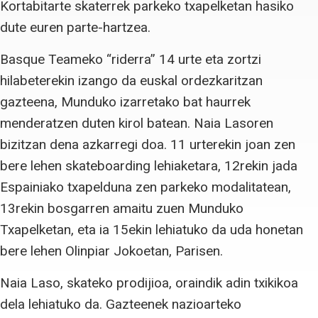
Kortabitarte skaterrek parkeko txapelketan hasiko
dute euren parte-hartzea.
Basque Teameko “riderra” 14 urte eta zortzi
hilabeterekin izango da euskal ordezkaritzan
gazteena, Munduko izarretako bat haurrek
menderatzen duten kirol batean. Naia Lasoren
bizitzan dena azkarregi doa. 11 urterekin joan zen
bere lehen skateboarding lehiaketara, 12rekin jada
Espainiako txapelduna zen parkeko modalitatean,
13rekin bosgarren amaitu zuen Munduko
Txapelketan, eta ia 15ekin lehiatuko da uda honetan
bere lehen Olinpiar Jokoetan, Parisen.
Naia Laso, skateko prodijioa, oraindik adin txikikoa
dela lehiatuko da. Gazteenek nazioarteko