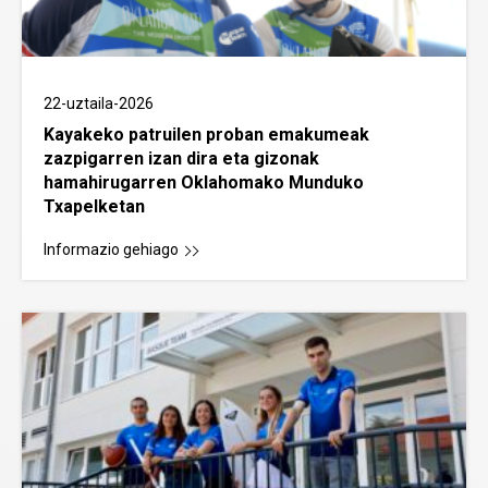
22-uztaila-2026
Kayakeko patruilen proban emakumeak
zazpigarren izan dira eta gizonak
hamahirugarren Oklahomako Munduko
Txapelketan
Informazio gehiago