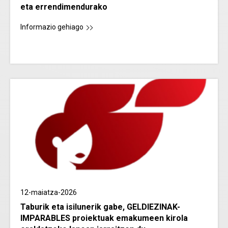
eta errendimendurako
Informazio gehiago
12-maiatza-2026
Taburik eta isilunerik gabe, GELDIEZINAK-
IMPARABLES proiektuak emakumeen kirola