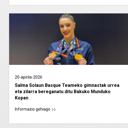
20-apirila-2026
Salma Solaun Basque Teameko gimnastak urrea
eta zilarra bereganatu ditu Bakuko Munduko
Kopan
Informazio gehiago