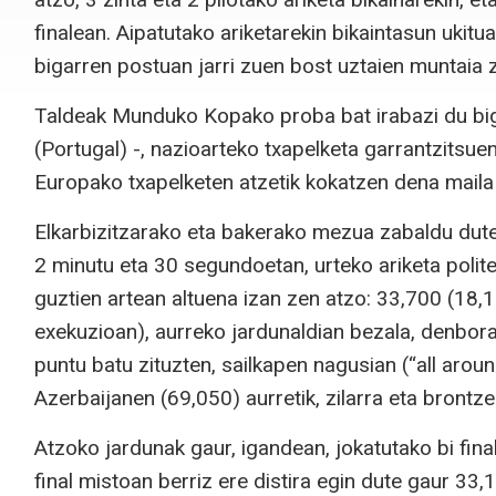
finalean. Aipatutako ariketarekin bikaintasun ukitua
bigarren postuan jarri zuen bost uztaien muntaia z
Taldeak Munduko Kopako proba bat irabazi du big
(Portugal) -, nazioarteko txapelketa garrantzitsu
Europako txapelketen atzetik kokatzen dena maila 
Elkarbizitzarako eta bakerako mezua zabaldu dute 
2 minutu eta 30 segundoetan, urteko ariketa polite
guztien artean altuena izan zen atzo: 33,700 (18,1
exekuzioan), aurreko jardunaldian bezala, denbora
puntu batu zituzten, sailkapen nagusian (“all aroun
Azerbaijanen (69,050) aurretik, zilarra eta brontze
Atzoko jardunak gaur, igandean, jokatutako bi final
final mistoan berriz ere distira egin dute gaur 33