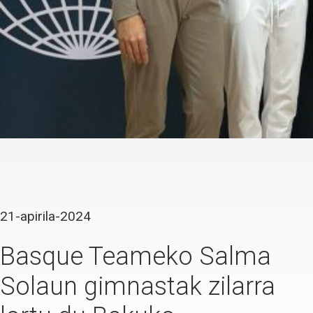
21-apirila-2024
Basque Teameko Salma
Solaun gimnastak zilarra