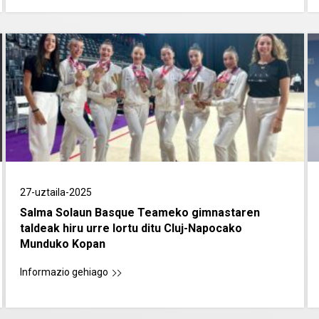
27-uztaila-2025
Salma Solaun Basque Teameko gimnastaren
taldeak hiru urre lortu ditu Cluj-Napocako
Munduko Kopan
Informazio gehiago