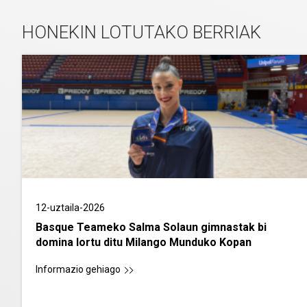
HONEKIN LOTUTAKO BERRIAK
12-uztaila-2026
Basque Teameko Salma Solaun gimnastak bi
domina lortu ditu Milango Munduko Kopan
Informazio gehiago