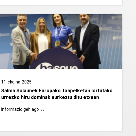
11-ekaina-2025
Salma Solaunek Europako Txapelketan lortutako
urrezko hiru dominak aurkeztu ditu etxean
Informazio gehiago