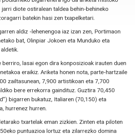
 jarri diote ostiralean taldea behin-behineko
oragarri batekin hasi zen txapelketari.
arren aldiz -lehenengoa iaz izan zen, Portimaon
enetako bat, Olinpiar Jokoen eta Munduko eta
aldetik.
berriro, lasai egon dira konposizioak irauten duen
netakoa eraikiz. Ariketa honen nota, parte-hartzaile
00 zailtasunean, 7,900 artistikoan eta 7,700
ldiko bere errekorra gaindituz. Guztira 70,450
d”) bigarren bukatuz, Italiaren (70,150) eta
a, hurrenez hurren.
etarako txartelak eman zizkien. Zinten eta piloten
,150eko puntuazioa lortuz eta zilarrezko domina