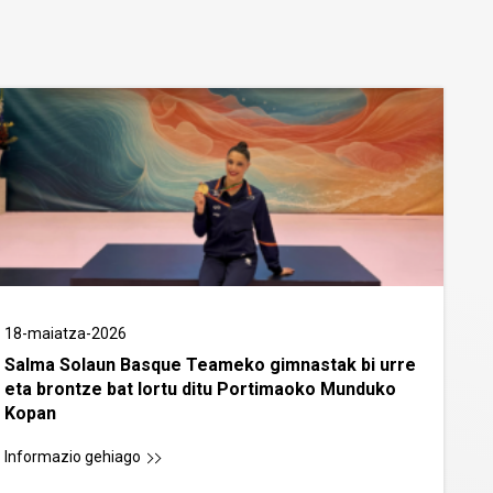
18-maiatza-2026
Salma Solaun Basque Teameko gimnastak bi urre
eta brontze bat lortu ditu Portimaoko Munduko
Kopan
Informazio gehiago