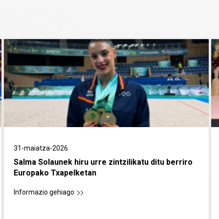
31-maiatza-2026
Salma Solaunek hiru urre zintzilikatu ditu berriro
Europako Txapelketan
Informazio gehiago