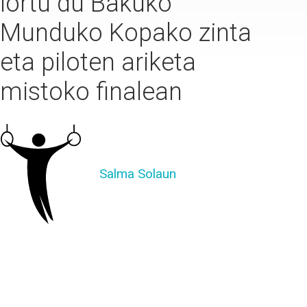
lortu du Bakuko
Munduko Kopako zinta
eta piloten ariketa
mistoko finalean
Salma Solaun