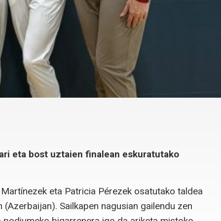
eari eta bost uztaien finalean eskuratutako
 Martínezek eta Patricia Pérezek osatutako taldea
 (Azerbaijan). Sailkapen nagusian gailendu zen
eta podiumeko bigarrenera igo da ariketa mistoko