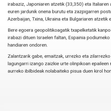
irabaziz, Japoniaren atzetik (33,350) eta Italiaren
euren jardunik onena burutu eta zazpigarren postua
Azerbaijan, Txina, Ukraina eta Bulgariaren atzetik 
Bere egoera geopolitikoagatik txapelketatik kan
irabazi dituen Israelen faltan, Espainia podiumeko
handiaren ondoren.
Zalantzarik gabe, emaitzak, urrezko eta zilarrezko
lagungarri izango zaizkie urte olinpikoan epaileen
aurreko ibilbideak nolabaiteko pisua duen kirol ho