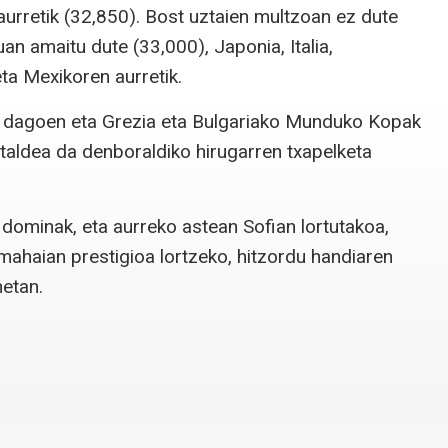
 aurretik (32,850). Bost uztaien multzoan ez dute
n amaitu dute (33,000), Japonia, Italia,
eta Mexikoren aurretik.
po dagoen eta Grezia eta Bulgariako Munduko Kopak
 taldea da denboraldiko hirugarren txapelketa
 dominak, eta aurreko astean Sofian lortutakoa,
 mahaian prestigioa lortzeko, hitzordu handiaren
netan.