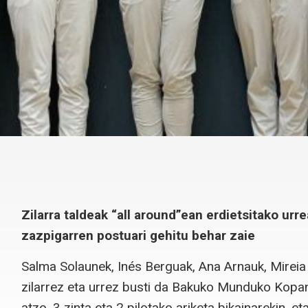
Zilarra taldeak “all around”ean erdietsitako urr
zazpigarren postuari gehitu behar zaie
Salma Solaunek, Inés Berguak, Ana Arnauk, Mireia
zilarrez eta urrez busti da Bakuko Munduko Kopan
atzo, 3 zinta eta 2 pilotako ariketa bikainarekin, 