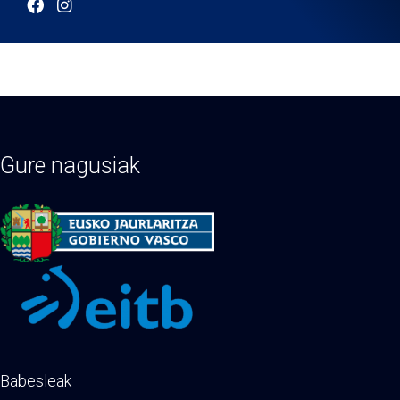
Gure nagusiak
Babesleak