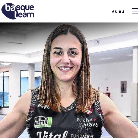
es
eu