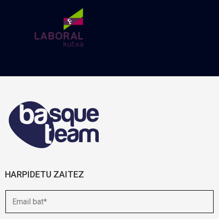
HARPIDETU ZAITEZ
E
-
m