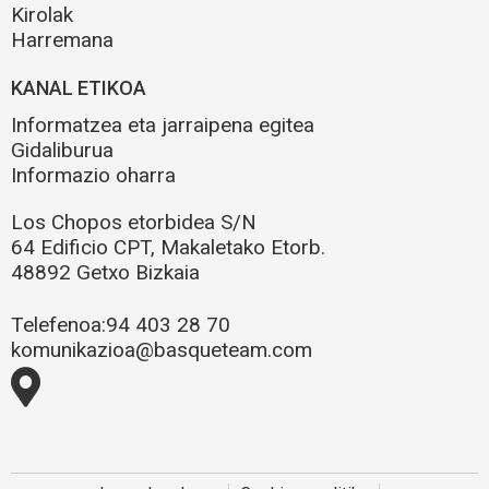
Kirolak
Harremana
KANAL ETIKOA
Informatzea eta jarraipena egitea
Gidaliburua
Informazio oharra
Los Chopos etorbidea S/N
64 Edificio CPT, Makaletako Etorb.
48892 Getxo Bizkaia
Telefenoa:
94 403 28 70
komunikazioa@basqueteam.com