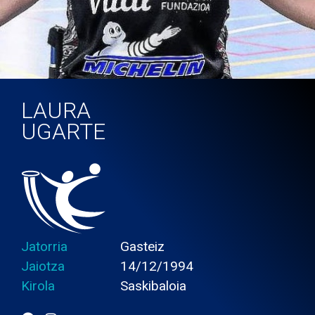
LAURA
UGARTE
Jatorria
Gasteiz
Jaiotza
14/12/1994
Kirola
Saskibaloia