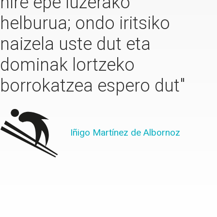
nire epe luzerako
helburua; ondo iritsiko
naizela uste dut eta
dominak lortzeko
borrokatzea espero dut"
Iñigo Martínez de Albornoz