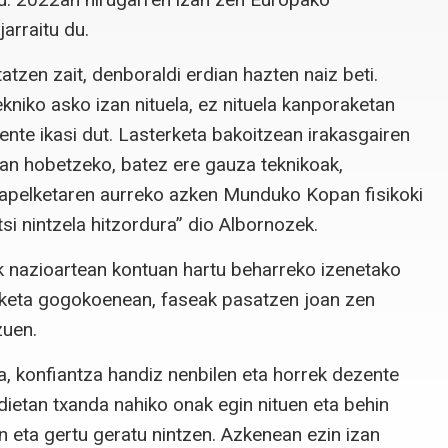
arraitu du.
atzen zait, denboraldi erdian hazten naiz beti.
iko asko izan nituela, ez nituela kanporaketan
ente ikasi dut. Lasterketa bakoitzean irakasgairen
n hobetzeko, batez ere gauza teknikoak,
Txapelketaren aurreko azken Munduko Kopan fisikoki
tsi nintzela hitzordura” dio Albornozek.
k nazioartean kontuan hartu beharreko izenetako
terketa gogokoenean, faseak pasatzen joan zen
zuen.
a, konfiantza handiz nenbilen eta horrek dezente
rdietan txanda nahiko onak egin nituen eta behin
n eta gertu geratu nintzen. Azkenean ezin izan