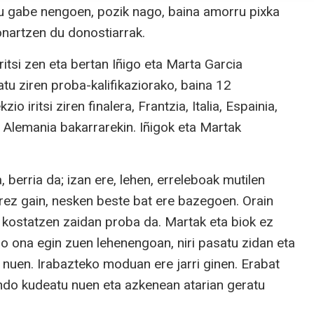
tu gabe nengoen, pozik nago, baina amorru pixka
onartzen du donostiarrak.
itsi zen eta bertan Iñigo eta Marta Garcia
atu ziren proba-kalifikaziorako, baina 12
o iritsi ziren finalera, Frantzia, Italia, Espainia,
ta Alemania bakarrarekin. Iñigok eta Martak
, berria da; izan ere, lehen, erreleboak mutilen
orrez gain, nesken beste bat ere bazegoen. Orain
 kostatzen zaidan proba da. Martak eta biok ez
o ona egin zuen lehenengoan, niri pasatu zidan eta
 nuen. Irabazteko moduan ere jarri ginen. Erabat
ondo kudeatu nuen eta azkenean atarian geratu