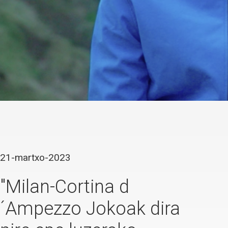
21-martxo-2023
"Milan-Cortina d
´Ampezzo Jokoak dira