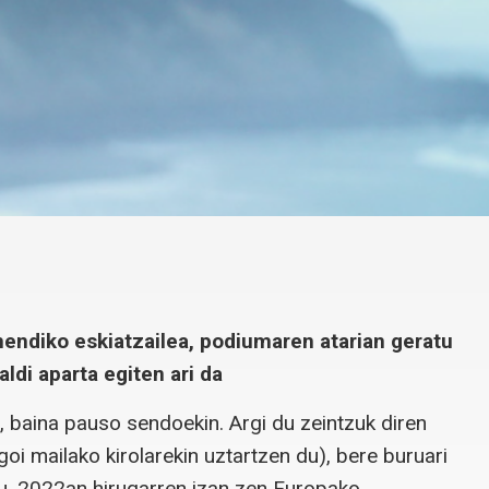
ndiko eskiatzailea, podiumaren atarian geratu
di aparta egiten ari da
 baina pauso sendoekin. Argi du zeintzuk diren
 goi mailako kirolarekin uztartzen du), bere buruari
u. 2022an hirugarren izan zen Europako