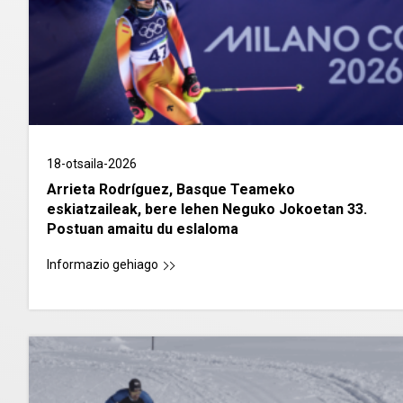
18-otsaila-2026
Arrieta Rodríguez, Basque Teameko
eskiatzaileak, bere lehen Neguko Jokoetan 33.
Postuan amaitu du eslaloma
Informazio gehiago