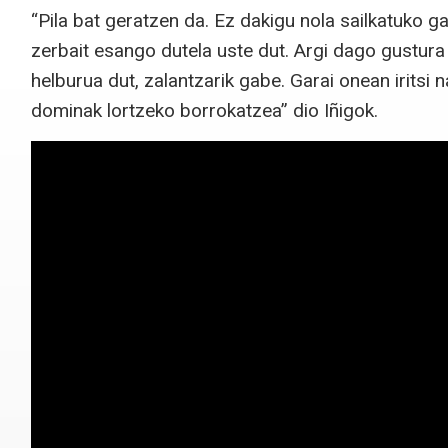
“Pila bat geratzen da. Ez dakigu nola sailkatuko 
zerbait esango dutela uste dut. Argi dago gustura
helburua dut, zalantzarik gabe. Garai onean iritsi 
dominak lortzeko borrokatzea” dio Iñigok.