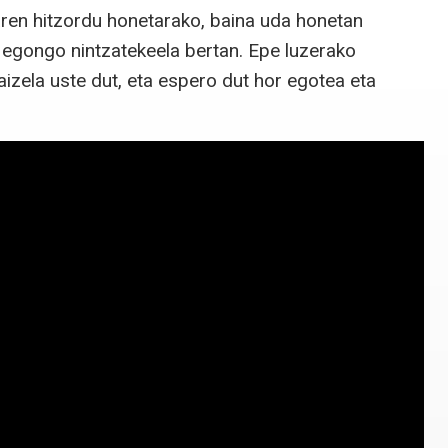
garen hitzordu honetarako, baina uda honetan
 egongo nintzatekeela bertan. Epe luzerako
naizela uste dut, eta espero dut hor egotea eta