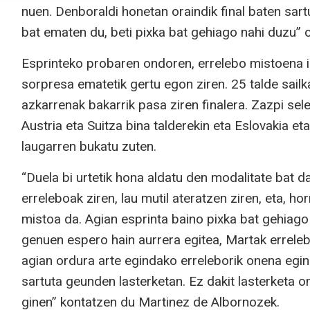
nuen. Denboraldi honetan oraindik final baten sar
bat ematen du, beti pixka bat gehiago nahi duzu” 
Esprinteko probaren ondoren, errelebo mistoena ir
sorpresa ematetik gertu egon ziren. 25 talde sailk
azkarrenak bakarrik pasa ziren finalera. Zazpi selekzi
Austria eta Suitza bina talderekin eta Eslovakia e
laugarren bukatu zuten.
“Duela bi urtetik hona aldatu den modalitate bat da
erreleboak ziren, lau mutil ateratzen ziren, eta, h
mistoa da. Agian esprinta baino pixka bat gehiago
genuen espero hain aurrera egitea, Martak erreleb
agian ordura arte egindako erreleborik onena egin
sartuta geunden lasterketan. Ez dakit lasterketa 
ginen” kontatzen du Martinez de Albornozek.