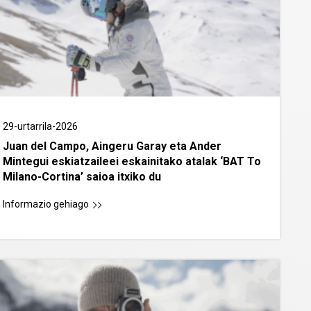
29-urtarrila-2026
Juan del Campo, Aingeru Garay eta Ander
Mintegui eskiatzaileei eskainitako atalak ‘BAT To
Milano-Cortina’ saioa itxiko du
Informazio gehiago