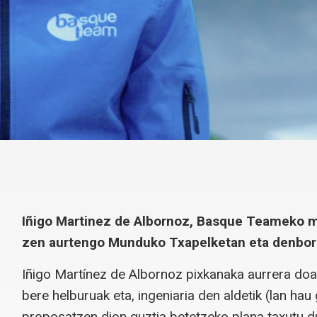
Iñigo Martinez de Albornoz, Basque Teameko me
zen aurtengo Munduko Txapelketan eta denboral
Iñigo Martínez de Albornoz pixkanaka aurrera doa,
bere helburuak eta, ingeniaria den aldetik (lan hau
proposatzen dion guztia betetzeko plana taxutu d