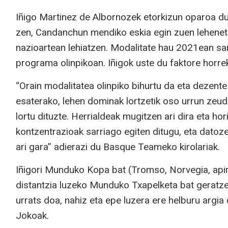
Iñigo Martinez de Albornozek etorkizun oparoa du 
zen, Candanchun mendiko eskia egin zuen lehenet
nazioartean lehiatzen. Modalitate hau 2021ean sa
programa olinpikoan. Iñigok uste du faktore horrek
“Orain modalitatea olinpiko bihurtu da eta dezent
esaterako, lehen dominak lortzetik oso urrun zeude
lortu dituzte. Herrialdeak mugitzen ari dira eta ho
kontzentrazioak sarriago egiten ditugu, eta datoze
ari gara” adierazi du Basque Teameko kirolariak.
Iñigori Munduko Kopa bat (Tromso, Norvegia, apiri
distantzia luzeko Munduko Txapelketa bat geratze
urrats doa, nahiz eta epe luzera ere helburu ar
Jokoak.