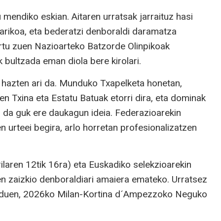
mendiko eskian. Aitaren urratsak jarraituz hasi
arikoa, eta bederatzi denboraldi daramatza
rtu zuen Nazioarteko Batzorde Olinpikoak
 bultzada eman diola bere kirolari.
e hazten ari da. Munduko Txapelketa honetan,
n Txina eta Estatu Batuak etorri dira, eta dominak
ri da guk ere daukagun ideia. Federazioarekin
n urteei begira, arlo horretan profesionalizatzen
laren 12tik 16ra) eta Euskadiko selekzioarekin
n zaizkio denboraldiari amaiera emateko. Urratsez
gia duen, 2026ko Milan-Kortina d´Ampezzoko Neguko