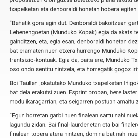
txapelketan eta denboraldi honetan hobera egiten j
“Behetik gora egin dut. Denboraldi bakoitzean gert
Lehenengoetan (Munduko Kopak) egia da akats tekn
gainditzen, eta, egia esan, denboraldi honetan dez
bat eramaten nuen etxera hurrengo Munduko Kopa
trantsizio-kontuak. Egia da, baita ere, Munduko 
oso ondo sentitu nintzela, eta horregatik gogoz iri
Boi Taüllen jokatutako Munduko txapelketan Iñigo
bat dela erakutsi zuen. Esprint proban, bere las
modu ikaragarrian, eta seigarren postuan amaitu 
“Egun horretan garbi nuen finalean sartu nahi nuel
lagundu zidan. Bai final-laurdenetan eta bai finale
finalean topera atera nintzen, domina bat nahi nue