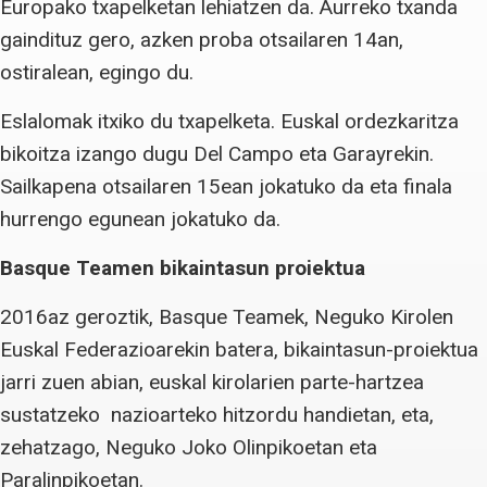
Europako txapelketan lehiatzen da. Aurreko txanda
gaindituz gero, azken proba otsailaren 14an,
ostiralean, egingo du.
Eslalomak itxiko du txapelketa. Euskal ordezkaritza
bikoitza izango dugu Del Campo eta Garayrekin.
Sailkapena otsailaren 15ean jokatuko da eta finala
hurrengo egunean jokatuko da.
Basque Teamen bikaintasun proiektua
2016az geroztik, Basque Teamek, Neguko Kirolen
Euskal Federazioarekin batera, bikaintasun-proiektua
jarri zuen abian, euskal kirolarien parte-hartzea
sustatzeko nazioarteko hitzordu handietan, eta,
zehatzago, Neguko Joko Olinpikoetan eta
Paralinpikoetan.