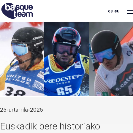
es
eu
25-urtarrila-2025
Euskadik bere historiako