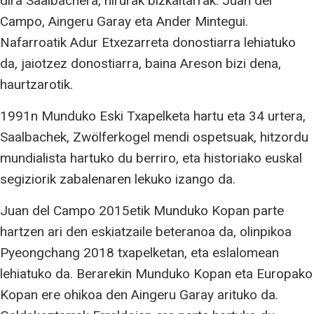
dira Saalbachera, hirurak bizkaitarrak: Juan del
Campo, Aingeru Garay eta Ander Mintegui.
Nafarroatik Adur Etxezarreta donostiarra lehiatuko
da, jaiotzez donostiarra, baina Areson bizi dena,
haurtzarotik.
1991n Munduko Eski Txapelketa hartu eta 34 urtera,
Saalbachek, Zwölferkogel mendi ospetsuak, hitzordu
mundialista hartuko du berriro, eta historiako euskal
segiziorik zabalenaren lekuko izango da.
Juan del Campo 2015etik Munduko Kopan parte
hartzen ari den eskiatzaile beteranoa da, olinpikoa
Pyeongchang 2018 txapelketan, eta eslalomean
lehiatuko da. Berarekin Munduko Kopan eta Europako
Kopan ere ohikoa den Aingeru Garay arituko da.