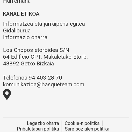
Harremana
KANAL ETIKOA
Informatzea eta jarraipena egitea
Gidaliburua
Informazio oharra
Los Chopos etorbidea S/N
64 Edificio CPT, Makaletako Etorb.
48892 Getxo Bizkaia
Telefenoa:
94 403 28 70
komunikazioa@basqueteam.com
Legezko oharra
Cookie-n politika
Pribatutasun politika
Sare sozialen politika