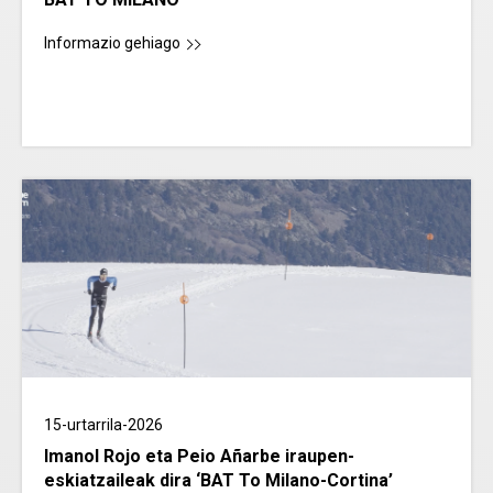
Informazio gehiago
15-urtarrila-2026
Imanol Rojo eta Peio Añarbe iraupen-
eskiatzaileak dira ‘BAT To Milano-Cortina’