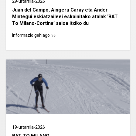
29-urtarrila-2026
Juan del Campo, Aingeru Garay eta Ander
Mintegui eskiatzaileei eskainitako atalak ‘BAT
To Milano-Cortina’ saioa itxiko du
Informazio gehiago
19-urtarrila-2026
BAT TO MILANO