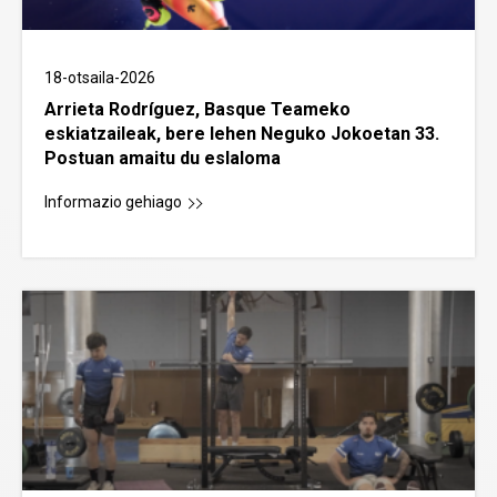
18-otsaila-2026
Arrieta Rodríguez, Basque Teameko
eskiatzaileak, bere lehen Neguko Jokoetan 33.
Postuan amaitu du eslaloma
Informazio gehiago