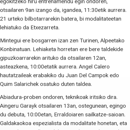
egokitzeko hiru entrenamendu egin ondoren,
otsailaren 9an izango da, igandea, 11:30etik aurrera.
21 urteko bilbotarrarekin batera, bi modalitateetan
lehiatuko da Etxezarreta.
Mintegui ere bosgarren izan zen Turinen, Alpeetako
Konbinatuan. Lehiaketa horretan ere bere taldekide
gipuzkoarrarekin arituko da otsailaren 12an,
asteazkena, 10:00etatik aurrera. Angel Calero
hautatzaileak erabakiko du Juan Del Campok edo
Quim Salarichek osatuko duten taldea.
Abiadura-proben ondoren, teknikoak iritsiko dira.
Aingeru Garayk otsailaren 13an, ostegunean, egingo
du debuta, 10:00etan, Erraldoiaren sailkatze-saioan.
Galdakaokoa espezialista da modalitate honetan, eta