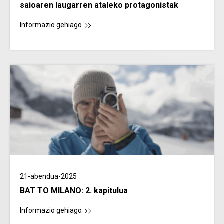
saioaren laugarren ataleko protagonistak
Informazio gehiago
21-abendua-2025
BAT TO MILANO: 2. kapitulua
Informazio gehiago