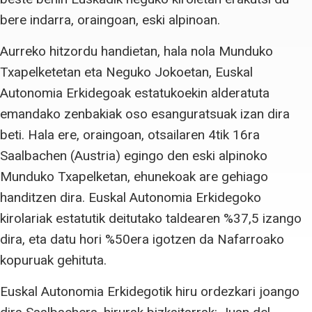
bere indarra, oraingoan, eski alpinoan.
Aurreko hitzordu handietan, hala nola Munduko
Txapelketetan eta Neguko Jokoetan, Euskal
Autonomia Erkidegoak estatukoekin alderatuta
emandako zenbakiak oso esanguratsuak izan dira
beti. Hala ere, oraingoan, otsailaren 4tik 16ra
Saalbachen (Austria) egingo den eski alpinoko
Munduko Txapelketan, ehunekoak are gehiago
handitzen dira. Euskal Autonomia Erkidegoko
kirolariak estatutik deitutako taldearen %37,5 izango
dira, eta datu hori %50era igotzen da Nafarroako
kopuruak gehituta.
Euskal Autonomia Erkidegotik hiru ordezkari joango