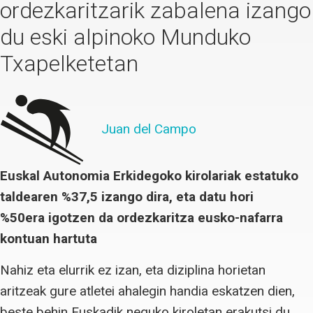
ordezkaritzarik zabalena izango
du eski alpinoko Munduko
Txapelketetan
Juan del Campo
Euskal Autonomia Erkidegoko kirolariak estatuko
taldearen %37,5 izango dira, eta datu hori
%50era igotzen da ordezkaritza eusko-nafarra
kontuan hartuta
Nahiz eta elurrik ez izan, eta diziplina horietan
aritzeak gure atletei ahalegin handia eskatzen dien,
beste behin Euskadik neguko kiroletan erakutsi du