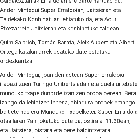
Galdakoztarrak Erraldoian ere parte hartuko du.
Ander Mintegui Super Erraldoian, Jaitsieran eta
Taldekako Konbinatuan lehiatuko da, eta Adur
Etxezarreta Jaitsieran eta konbinatuko taldean.
Quim Salarich, Tomás Barata, Aleix Aubert eta Albert
Ortega kataluniarrek osatuko dute estatuko
ordezkaritza.
Ander Mintegui, joan den astean Super Erraldoia
irabazi zuen Turingo Unibertsiadan eta duela urtebete
munduko txapeldunorde izan zen proba berean. Bera
izango da lehiatzen lehena, abiadura probek emango
baitiete hasiera Munduko Txapelketei. Super Erraldoia
otsailaren 7an jokatuko dute da, ostirala, 11:30ean,
eta Jaitsiera, pistara eta bere baldintzetara