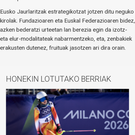
Eusko Jaurlaritzak estrategikotzat jotzen ditu neguko
kirolak. Fundazioaren eta Euskal Federazioaren bidez,
azken bederatzi urteetan lan berezia egin da izotz-
eta elur-modalitateak nabarmentzeko, eta, zenbakiek
erakusten dutenez, fruituak jasotzen ari dira orain.
HONEKIN LOTUTAKO BERRIAK