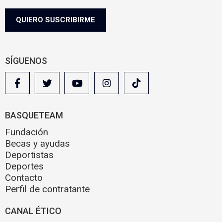
Informazio gehiago nahi baduzu, egin klik
hemen.
e
g
QUIERO SUSCRIBIRME
a
l
SÍGUENOS
BASQUETEAM
Fundación
Becas y ayudas
Deportistas
Deportes
Contacto
Perfil de contratante
CANAL ÉTICO