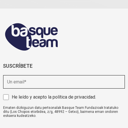
SUSCRÍBETE
E
m
a
i
A
He leído y acepto la
política de privacidad
.
l
v
Ematen dizkiguzun datu pertsonalak Basque Team Fundazioak tratatuko
i
ditu (Los Chopos etorbidea, z/g, 48992 – Getxo), baimena eman ondoren
s
eskaera kudeatzeko.
o
komunikazioa@basqueteam.eus
helbidearen bidez erabil ditzakezu zure
eskubideak.
l