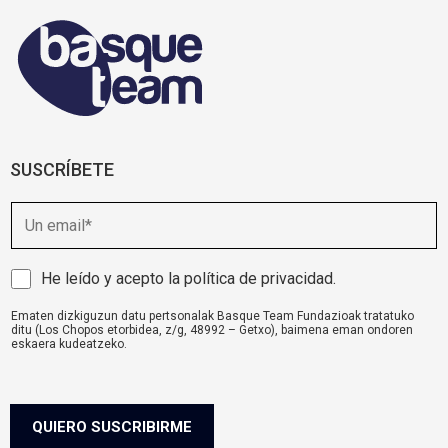
SUSCRÍBETE
E
m
a
i
A
He leído y acepto la
política de privacidad
.
l
v
Ematen dizkiguzun datu pertsonalak Basque Team Fundazioak tratatuko
i
ditu (Los Chopos etorbidea, z/g, 48992 – Getxo), baimena eman ondoren
s
eskaera kudeatzeko.
o
komunikazioa@basqueteam.eus
helbidearen bidez erabil ditzakezu zure
eskubideak.
l
Informazio gehiago nahi baduzu, egin klik
hemen.
e
g
QUIERO SUSCRIBIRME
a