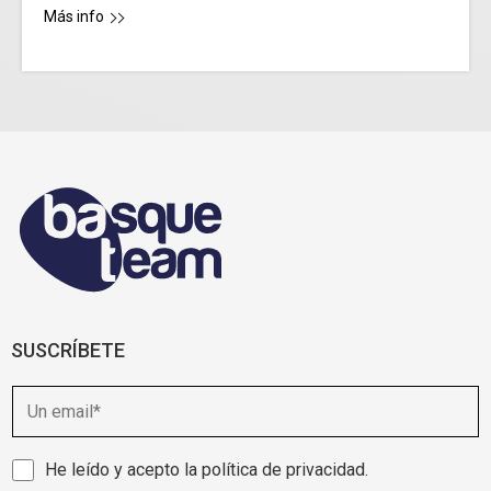
Más info
SUSCRÍBETE
E
m
a
i
A
He leído y acepto la
política de privacidad
.
l