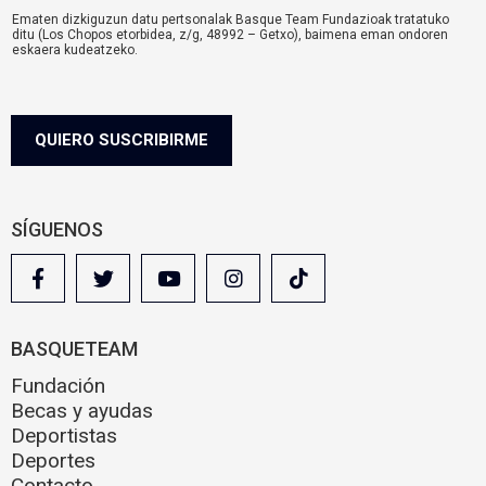
v
Ematen dizkiguzun datu pertsonalak Basque Team Fundazioak tratatuko
i
ditu (Los Chopos etorbidea, z/g, 48992 – Getxo), baimena eman ondoren
s
eskaera kudeatzeko.
o
komunikazioa@basqueteam.eus
helbidearen bidez erabil ditzakezu zure
eskubideak.
l
Informazio gehiago nahi baduzu, egin klik
hemen.
e
g
QUIERO SUSCRIBIRME
a
l
SÍGUENOS
BASQUETEAM
Fundación
Becas y ayudas
Deportistas
Deportes
Contacto