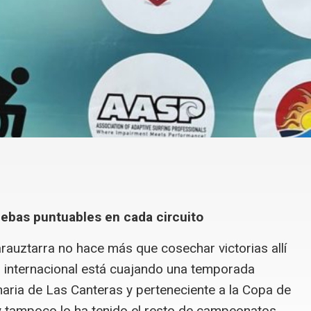
uebas puntuables en cada circuito
auztarra no hace más que cosechar victorias allí
el internacional está cuajando una temporada
naria de Las Canteras y perteneciente a la Copa de
y tampoco lo ha tenido el resto de campeonatos