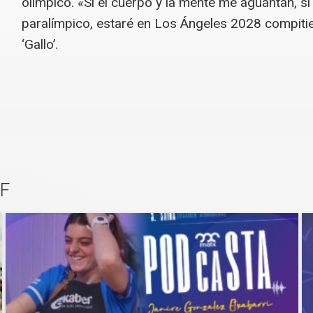
olímpico. «Si el cuerpo y la mente me aguantan, s
paralímpico, estaré en Los Ángeles 2028 compit
‘Gallo’.
F