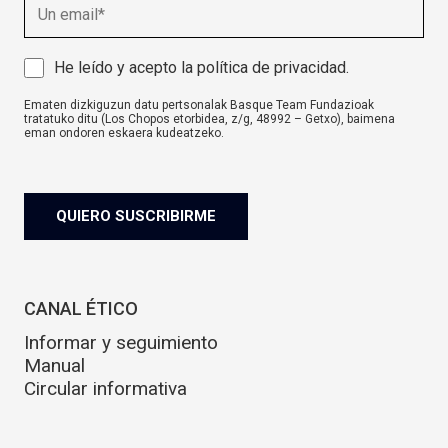
E
m
a
i
A
He leído y acepto la
política de privacidad
.
l
v
Ematen dizkiguzun datu pertsonalak Basque Team Fundazioak
i
tratatuko ditu (Los Chopos etorbidea, z/g, 48992 – Getxo), baimena
s
eman ondoren eskaera kudeatzeko.
o
komunikazioa@basqueteam.eus
helbidearen bidez erabil ditzakezu
zure eskubideak.
l
Informazio gehiago nahi baduzu, egin klik
hemen.
e
g
QUIERO SUSCRIBIRME
a
l
CANAL ÉTICO
Informar y seguimiento
Manual
Circular informativa