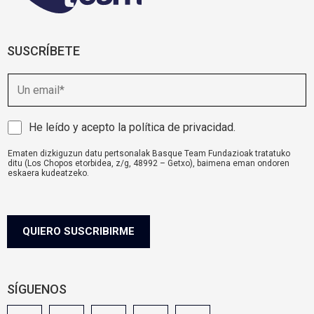
SUSCRÍBETE
E
m
a
i
A
He leído y acepto la
política de privacidad
.
l
v
Ematen dizkiguzun datu pertsonalak Basque Team Fundazioak tratatuko
i
ditu (Los Chopos etorbidea, z/g, 48992 – Getxo), baimena eman ondoren
s
eskaera kudeatzeko.
o
komunikazioa@basqueteam.eus
helbidearen bidez erabil ditzakezu zure
eskubideak.
l
Informazio gehiago nahi baduzu, egin klik
hemen.
e
g
QUIERO SUSCRIBIRME
a
l
SÍGUENOS