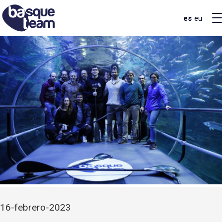
es
eu
16-febrero-2023