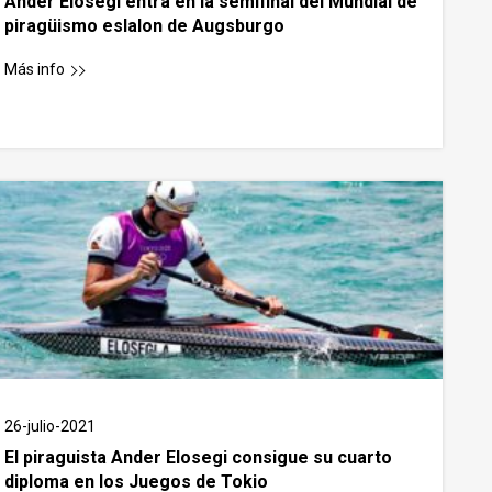
Ander Elosegi entra en la semifinal del Mundial de
piragüismo eslalon de Augsburgo
Más info
26-julio-2021
El piraguista Ander Elosegi consigue su cuarto
diploma en los Juegos de Tokio