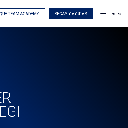
es
eu
QUE TEAM ACADEMY
BECAS Y AYUDAS
ER
EGI