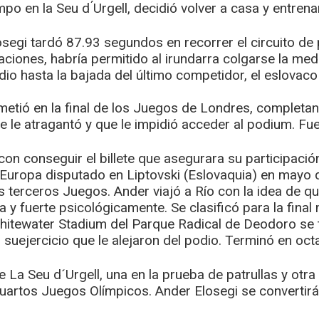
po en la Seu d ́Urgell, decidió volver a casa y entrena
osegi tardó 87.93 segundos en recorrer el circuito d
ciones, habría permitido al irundarra colgarse la meda
dio hasta la bajada del último competidor, el eslovaco
e metió en la final de los Juegos de Londres, comple
se le atragantó y que le impidió acceder al podium. Fue
 conseguir el billete que asegurara su participación 
 Europa disputado en Liptovski (Eslovaquia) en mayo
us terceros Juegos. Ander viajó a Río con la idea de qu
ca y fuerte psicológicamente. Se clasificó para la fin
 Whitewater Stadium del Parque Radical de Deodoro se 
suejercicio que le alejaron del podio. Terminó en oct
a Seu d´Urgell, una en la prueba de patrullas y otra en
uartos Juegos Olímpicos. Ander Elosegi se convertirá