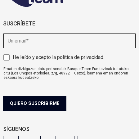
SUSCRÍBETE
E
m
a
i
A
He leído y acepto la
política de privacidad
.
l
v
Ematen dizkiguzun datu pertsonalak Basque Team Fundazioak tratatuko
i
ditu (Los Chopos etorbidea, z/g, 48992 – Getxo), baimena eman ondoren
s
eskaera kudeatzeko.
o
komunikazioa@basqueteam.eus
helbidearen bidez erabil ditzakezu zure
eskubideak.
l
Informazio gehiago nahi baduzu, egin klik
hemen.
e
g
QUIERO SUSCRIBIRME
a
l
SÍGUENOS