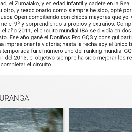
dad, el Zumaiako, y en edad infantil y cadete en la Re
 u otro, y reaccionario como siempre he sido, opté por
prueba Open compitiendo con chicos mayores que yo. C
ome el 9º y sorprendiendo a propios y extraños. Compet
n el año 2011, el circuito mundial IBA se dividía en d
esto. Ese año gané el Doniños Pro GQS y consiguí parti
na impresionante victoria; hasta la fecha soy el únic
sa temporada fui el número uno del ranking mundial GQ
ir del 2013, el objetivo siempre ha sido mejorar los r
completar el circuito.
 URANGA