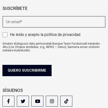
SUSCRÍBETE
E
m
a
i
A
He leído y acepto la
política de privacidad
.
l
v
Ematen dizkiguzun datu pertsonalak Basque Team Fundazioak tratatuko
i
ditu (Los Chopos etorbidea, z/g, 48992 – Getxo), baimena eman ondoren
s
eskaera kudeatzeko.
o
komunikazioa@basqueteam.eus
helbidearen bidez erabil ditzakezu zure
eskubideak.
l
Informazio gehiago nahi baduzu, egin klik
hemen.
e
g
QUIERO SUSCRIBIRME
a
l
SÍGUENOS