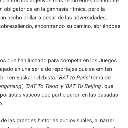
gancia son los adjetivos más recurrentes cuando se
 obligatorios en la gimnasia rítmica, pero la
an hecho brillar a pesar de las adversidades,
sobresaliendo, encontrando su camino, abriéndose
scos que han luchado para competir en los Juegos
lejado en una serie de reportajes que se emiten
il en Euskal Telebista. ‘
BAT to Paris’
toma de
gchang’, ‘BAT To Tokio’ y ‘BAT To Beijing’,
que
eportistas vascos que participaron en las pasadas
o.
de las grandes historias audiovisuales, al narrar