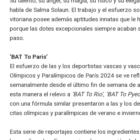
Su talento, su ángel, su magia, su físico y su ele
habla de Salma Solaun. El trabajo y el esfuerzo son
vitoriana posee además aptitudes innatas que le h
porque las dotes excepcionales siempre acaban 
paso.
‘BAT To Paris’
El esfuerzo de las y los deportistas vascas y va
Olímpicos y Paralímpicos de París 2024 se ve ref
semanalmente desde el último fin de semana de abr
esta manera el relevo a
‘BAT To Rio’
,
‘BAT To Pyeon
con una fórmula similar presentaron a las y los d
citas olímpicas y paralímpicas de verano e inviern
Esta serie de reportajes contiene los ingredientes 