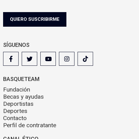
eskubideak.
l
Informazio gehiago nahi baduzu, egin klik
hemen.
e
g
QUIERO SUSCRIBIRME
a
l
SÍGUENOS
BASQUETEAM
Fundación
Becas y ayudas
Deportistas
Deportes
Contacto
Perfil de contratante
CANAL ÉTICO