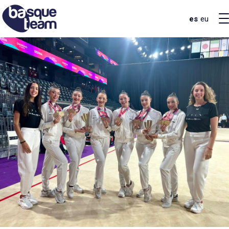
es
eu