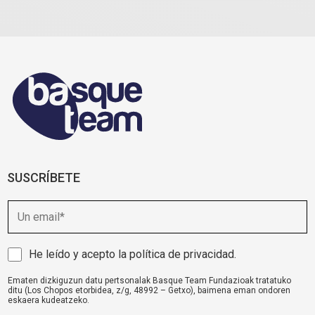
SUSCRÍBETE
E
m
a
i
A
He leído y acepto la
política de privacidad
.
l
v
Ematen dizkiguzun datu pertsonalak Basque Team Fundazioak tratatuko
i
ditu (Los Chopos etorbidea, z/g, 48992 – Getxo), baimena eman ondoren
s
eskaera kudeatzeko.
o
komunikazioa@basqueteam.eus
helbidearen bidez erabil ditzakezu zure