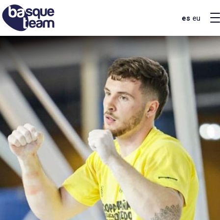
es
eu