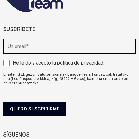
SUSCRÍBETE
E
m
a
i
A
He leído y acepto la
política de privacidad
.
l
v
Ematen dizkiguzun datu pertsonalak Basque Team Fundazioak tratatuko
i
ditu (Los Chopos etorbidea, z/g, 48992 – Getxo), baimena eman ondoren
s
eskaera kudeatzeko.
o
komunikazioa@basqueteam.eus
helbidearen bidez erabil ditzakezu zure
eskubideak.
l
Informazio gehiago nahi baduzu, egin klik
hemen.
e
g
QUIERO SUSCRIBIRME
a
l
SÍGUENOS