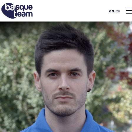
es
eu