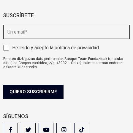
SUSCRÍBETE
E
m
a
i
A
He leído y acepto la
política de privacidad
.
l
v
Ematen dizkiguzun datu pertsonalak Basque Team Fundazioak tratatuko
i
ditu (Los Chopos etorbidea, z/g, 48992 – Getxo), baimena eman ondoren
s
eskaera kudeatzeko.
o
komunikazioa@basqueteam.eus
helbidearen bidez erabil ditzakezu zure
eskubideak.
l
Informazio gehiago nahi baduzu, egin klik
hemen.
e
g
QUIERO SUSCRIBIRME
a
l
SÍGUENOS