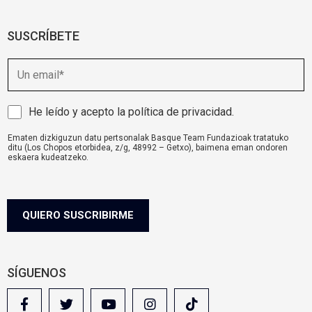
SUSCRÍBETE
E
m
a
i
A
He leído y acepto la
política de privacidad
.
l
v
Ematen dizkiguzun datu pertsonalak Basque Team Fundazioak tratatuko
i
ditu (Los Chopos etorbidea, z/g, 48992 – Getxo), baimena eman ondoren
s
eskaera kudeatzeko.
o
komunikazioa@basqueteam.eus
helbidearen bidez erabil ditzakezu zure
eskubideak.
l
Informazio gehiago nahi baduzu, egin klik
hemen.
e
g
QUIERO SUSCRIBIRME
a
l
SÍGUENOS