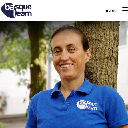
es
eu