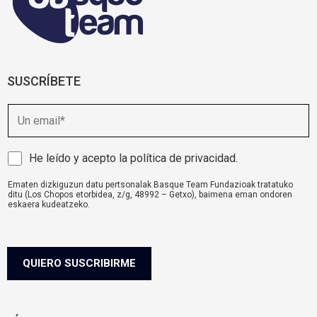
SUSCRÍBETE
E
m
a
i
A
He leído y acepto la
política de privacidad
.
l
v
Ematen dizkiguzun datu pertsonalak Basque Team Fundazioak tratatuko
i
ditu (Los Chopos etorbidea, z/g, 48992 – Getxo), baimena eman ondoren
s
eskaera kudeatzeko.
o
komunikazioa@basqueteam.eus
helbidearen bidez erabil ditzakezu zure
eskubideak.
l
Informazio gehiago nahi baduzu, egin klik
hemen.
e
g
QUIERO SUSCRIBIRME
a
l