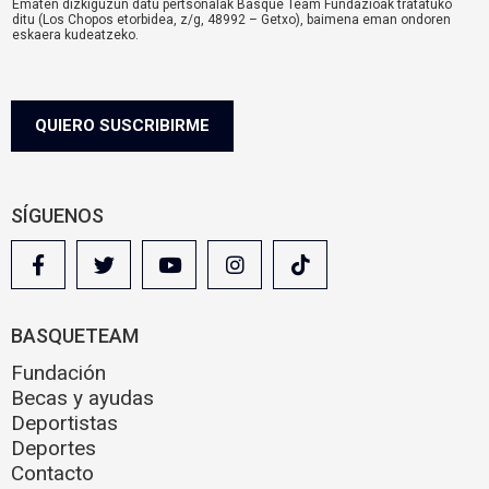
Ematen dizkiguzun datu pertsonalak Basque Team Fundazioak tratatuko
i
ditu (Los Chopos etorbidea, z/g, 48992 – Getxo), baimena eman ondoren
s
eskaera kudeatzeko.
o
komunikazioa@basqueteam.eus
helbidearen bidez erabil ditzakezu zure
eskubideak.
l
Informazio gehiago nahi baduzu, egin klik
hemen.
e
g
QUIERO SUSCRIBIRME
a
l
SÍGUENOS
BASQUETEAM
Fundación
Becas y ayudas
Deportistas
Deportes
Contacto