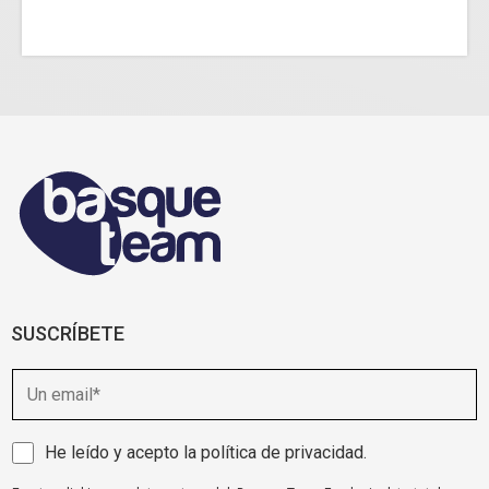
SUSCRÍBETE
E
m
a
i
A
He leído y acepto la
política de privacidad
.
l
v