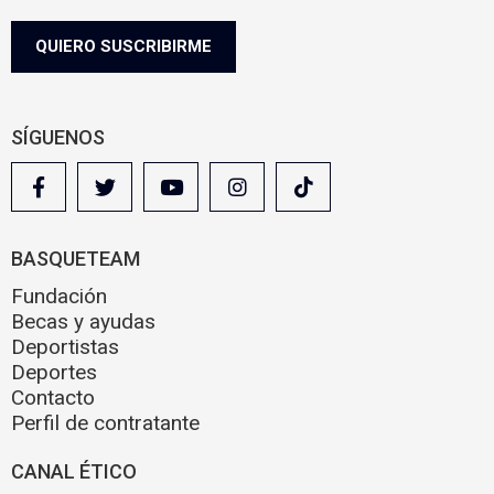
Informazio gehiago nahi baduzu, egin klik
hemen.
e
g
QUIERO SUSCRIBIRME
a
l
SÍGUENOS
BASQUETEAM
Fundación
Becas y ayudas
Deportistas
Deportes
Contacto
Perfil de contratante
CANAL ÉTICO