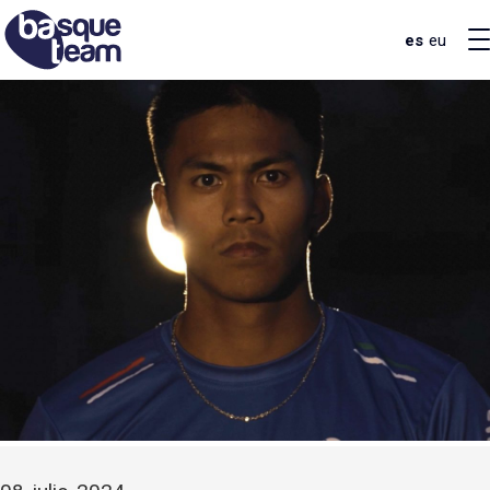
es
eu