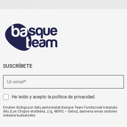
SUSCRÍBETE
E
m
a
i
A
He leído y acepto la
política de privacidad
.
l
v
Ematen dizkiguzun datu pertsonalak Basque Team Fundazioak tratatuko
i
ditu (Los Chopos etorbidea, z/g, 48992 – Getxo), baimena eman ondoren
s
eskaera kudeatzeko.
o
komunikazioa@basqueteam.eus
helbidearen bidez erabil ditzakezu zure
eskubideak.
l